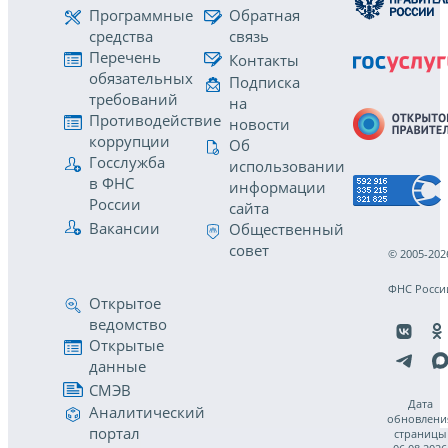
Программные
Обратная
средства
связь
Перечень
Контакты
обязательных
Подписка
требований
на
Противодействие
новости
коррупции
Об
Госслужба
использовании
в ФНС
информации
России
сайта
Вакансии
Общественный
совет
© 2005-202
ФНС Росси
Открытое
ведомство
Открытые
данные
СМЭВ
Дата
Аналитический
обновлени
портал
страницы