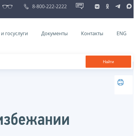
8-800-222-2222
и госуслуги
Документы
Контакты
ENG
Найти
 избежании