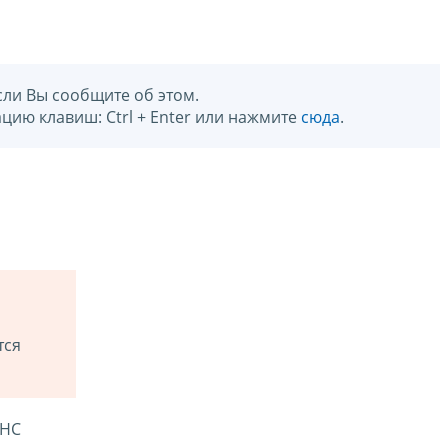
сли Вы сообщите об этом.
цию клавиш: Ctrl + Enter или нажмите
сюда
.
тся
ФНС