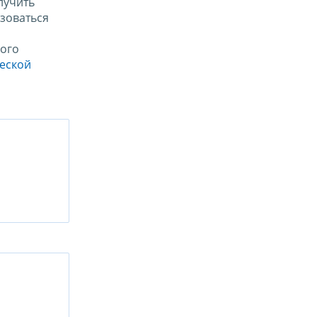
лучить
зоваться
ого
ческой