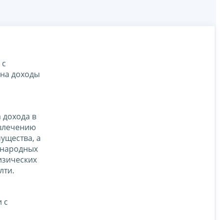
 с
на доходы
 дохода в
ивлечению
ущества, а
ународных
изических
лти.
 с