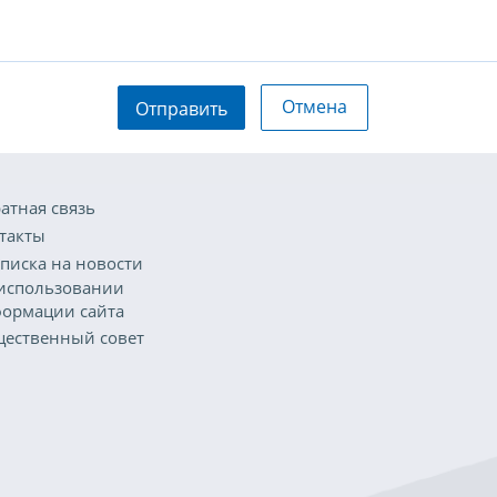
Отмена
Отправить
атная связь
такты
писка на новости
использовании
ормации сайта
ественный совет