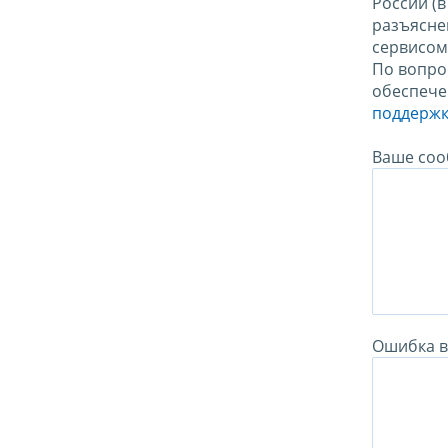
России (
разъясне
сервисо
По вопро
обеспече
поддержк
Ваше соо
Ошибка в 