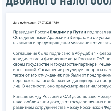
двойного налогоо
Дата публикации: 07.07.2025 17:30
Президент России
Владимир Путин
подписал за
Объединенными Арабскими Эмиратами об устран
и капитал и предотвращении уклонения от уплаты
Соглашение было подписано в Абу-Даби 17 феврал
юридические и физические лица России и ОАЭ не 
своем государстве и государстве-партнере. Реш
инвестиций. Соглашение регулирует вопросы на
также от его отчуждения; прибыли от предприни
перевозок; налогообложения дивидендов и процен
лиц. В частности, оно предусматривает налоговую
Раньше между Россией и ОАЭ действовало межпра
налогообложении дохода от государственных инв
развитием сотрудничества между Российской Ф