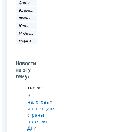
Деятельность ФНС
Электронные услуги
Физическое лицо
Юридическое лицо
Индивидуальный предприниматель
Имущественные налоги
Новости
на эту
тему:
14.03.2014
В
налоговых
инспекциях
страны
проходят
Дни