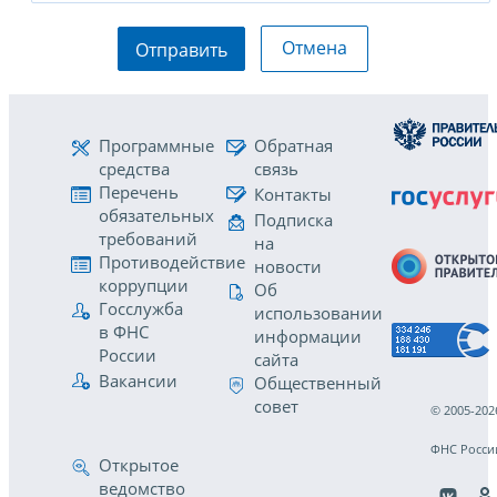
Отмена
Отправить
Программные
Обратная
средства
связь
Перечень
Контакты
обязательных
Подписка
требований
на
Противодействие
новости
коррупции
Об
Госслужба
использовании
в ФНС
информации
России
сайта
Вакансии
Общественный
совет
© 2005-202
ФНС Росси
Открытое
ведомство