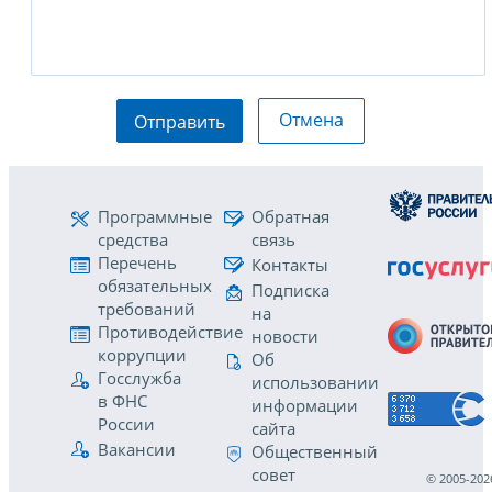
Отмена
Отправить
Программные
Обратная
средства
связь
Перечень
Контакты
обязательных
Подписка
требований
на
Противодействие
новости
коррупции
Об
Госслужба
использовании
в ФНС
информации
России
сайта
Вакансии
Общественный
совет
© 2005-202