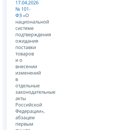
17.04.2026
№ 101-
ФЗ
«О
национальной
системе
подтверждения
ожидания
поставки
товаров
и о
внесении
изменений
в
отдельные
законодательные
акты
Российской
Федерации»,
абзацем
первым