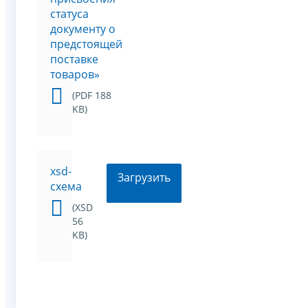
статуса
документу о
предстоящей
поставке
товаров»
(PDF 188
KB)
xsd-
Загрузить
схема
(XSD
56
KB)