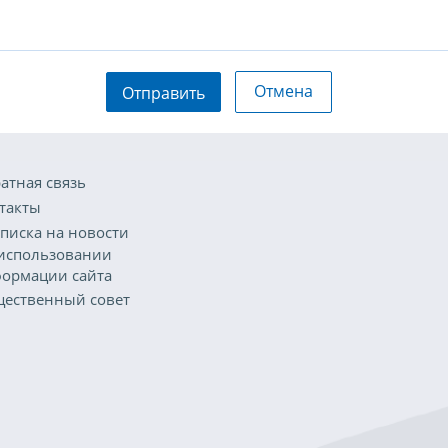
Отмена
Отправить
атная связь
такты
писка на новости
использовании
ормации сайта
ественный совет