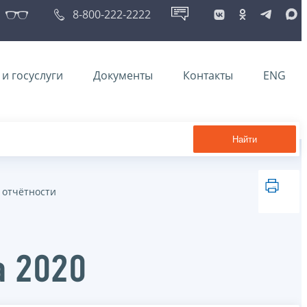
8-800-222-2222
и госуслуги
Документы
Контакты
ENG
Найти
 отчётности
а 2020