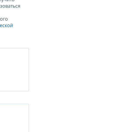
зоваться
ого
ческой