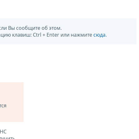
сли Вы сообщите об этом.
цию клавиш: Ctrl + Enter или нажмите
сюда
.
тся
ФНС
лучить