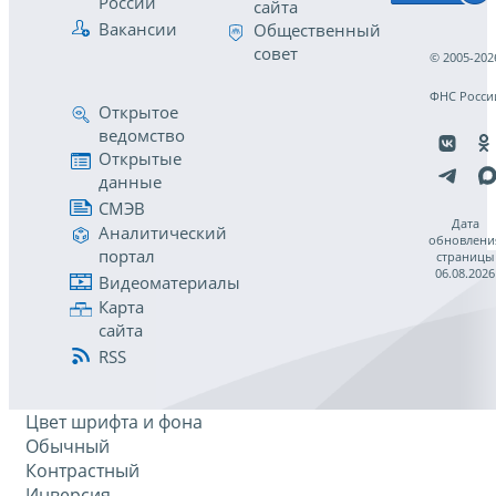
России
сайта
Вакансии
Общественный
совет
© 2005-202
ФНС Росси
Открытое
ведомство
Открытые
данные
СМЭВ
Дата
Аналитический
обновлени
портал
страницы
06.08.2026
Видеоматериалы
Карта
сайта
RSS
Цвет шрифта и фона
Обычный
Контрастный
Инверсия