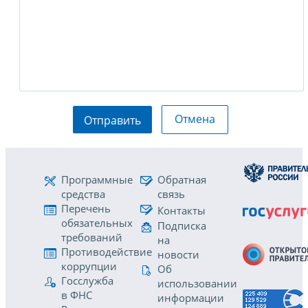
Отмена
Отправить
Программные
Обратная
средства
связь
Перечень
Контакты
обязательных
Подписка
требований
на
Противодействие
новости
коррупции
Об
Госслужба
использовании
в ФНС
информации