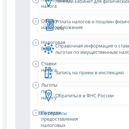
Личный кабинет для физических
налога
Объект
Уплата налогов и пошлин физич
налогообложения
лиц
Налоговая
Справочная информация о ставк
база
льготах по имущественным нал
Ставки
налога
Запись на прием в инспекцию
Льготы
по
Обратиться в ФНС России
налогу
Порядок
Все сервисы
предоставления
налоговых