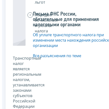
льгот
Письма ФНС России,
Порядок
обязательные для применения
исчисления
налоговыми органами
и уплаты
налога
Об уплате транспортного налога при
изменении места нахождения российс
организации
Все разъяснения по теме
Транспортный
налог
является
региональным
налогом,
устанавливается
законами
субъектов
Российской
Федерации