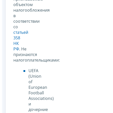
объектом
налогообложения
в
соответствии
со
статьей
358
НК
РФ
. Не
признаются
налогоплательщиками:
UEFA
(Union
of
European
Football
Associations)
и
дочерние