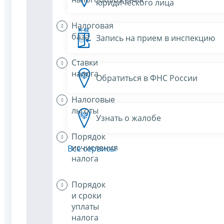
юридического лица
Налоговая
база
Запись на прием в инспекцию
Ставки
налога
Обратиться в ФНС России
Налоговые
льготы
Узнать о жалобе
Порядок
исчисления
Все сервисы
налога
Порядок
и сроки
уплаты
налога