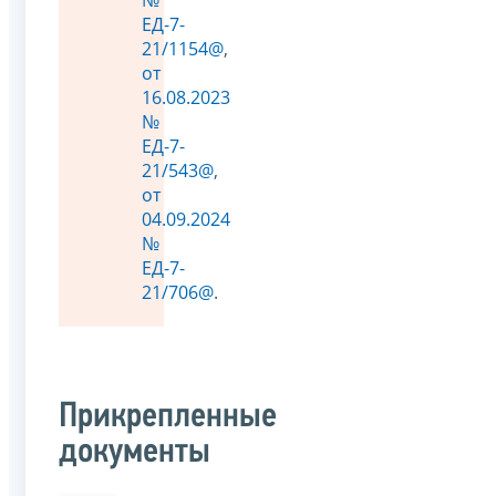
ЕД-7-
21/1154@
,
от
16.08.2023
№
ЕД-7-
21/543@
,
от
04.09.2024
№
ЕД-7-
21/706@
.
Прикрепленные
документы