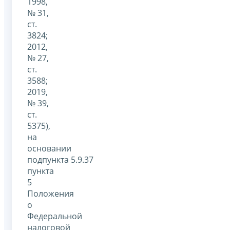
1998,
№ 31,
ст.
3824;
2012,
№ 27,
ст.
3588;
2019,
№ 39,
ст.
5375),
на
основании
подпункта 5.9.37
пункта
5
Положения
о
Федеральной
налоговой