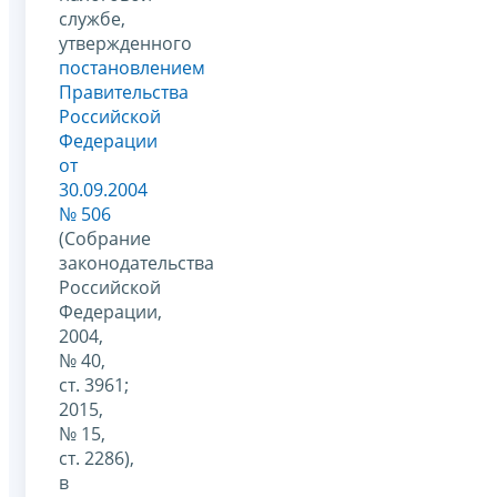
службе,
утвержденного
постановлением
Правительства
Российской
Федерации
от
30.09.2004
№ 506
(Собрание
законодательства
Российской
Федерации,
2004,
№ 40,
ст. 3961;
2015,
№ 15,
ст. 2286),
в