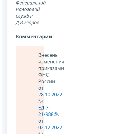
Федеральной
налоговой
службы
Д.В.Егоров
Комментарии:
Внесены
изменения
приказами
ФНС
России
от
28.10.2022
№
ЕД-7-
21/988@
,
от
02.12.2022
№