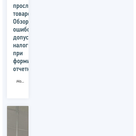
прослеживаемости
товаров.
Обзор
ошибок,
допускаемых
налогоплательщиками
при
формировании
отчетности»
Новость