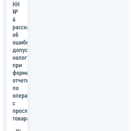
КН
№
6
рассказали
об
ошибках,
допускаемых
налогоплательщиками
при
формировании
отчетности
по
операциям
с
прослеживаемыми
товарами
Новость