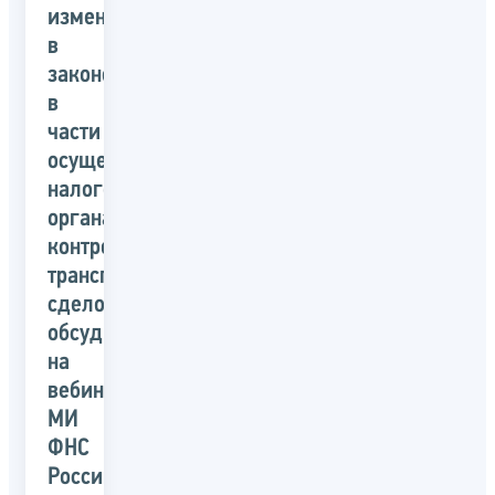
изменения
в
законодательстве
в
части
осуществления
налоговыми
органами
контроля
трансграничных
сделок
обсудили
на
вебинаре
МИ
ФНС
России