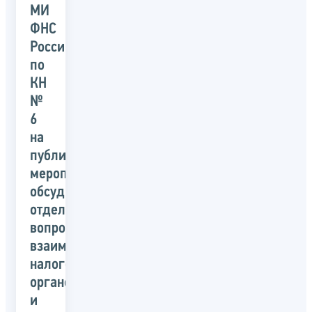
МИ
ФНС
России
по
КН
№
6
на
публичном
мероприятии
обсудили
отдельные
вопросы
взаимодействия
налоговых
органов
и