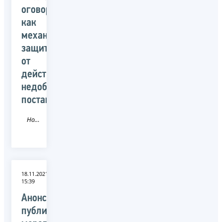
оговорка
как
механизм
защиты
от
действий
недобросовестных
поставщиков»
Новость
18.11.2021
15:39
Анонс
публичного