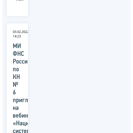
03.02.2022
14:23
МИ
ФНС
России
по
КН
№
6
приглашает
на
вебинар
«Национальная
система