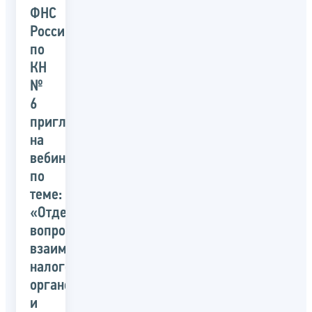
ФНС
России
по
КН
№
6
приглашает
на
вебинар
по
теме:
«Отдельные
вопросы
взаимодействия
налоговых
органов
и