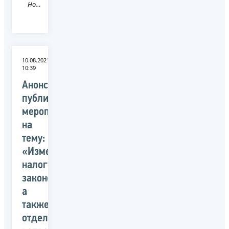
Новость
10.08.2021
10:39
Анонс
публичного
мероприятия
на
тему:
«Изменения
налогового
законодательства,
а
также
отдельные