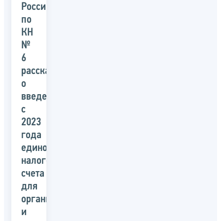
России
по
КН
№
6
рассказали
о
введении
с
2023
года
единого
налогового
счета
для
организаций
и