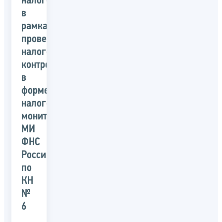
налогообложения
в
рамках
проведения
налогового
контроля
в
форме
налогового
мониторинга»
МИ
ФНС
России
по
КН
№
6