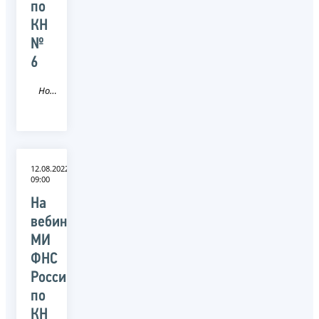
по
КН
№
6
Новость
12.08.2022
09:00
На
вебинаре
МИ
ФНС
России
по
КН