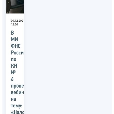
09.12.2021
12:36
В
МИ
ФНС
России
по
КН
№
6
провели
вебинар
на
тему:
«Налоговая