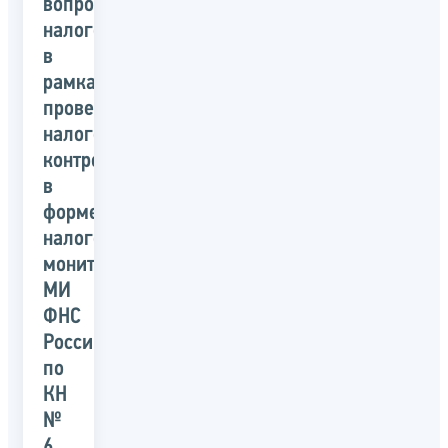
вопросы
налогообложения
в
рамках
проведения
налогового
контроля
в
форме
налогового
мониторинга»
МИ
ФНС
России
по
КН
№
6