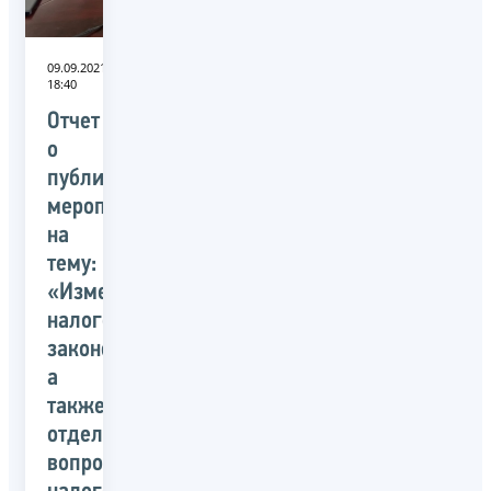
09.09.2021
18:40
Отчет
о
публичном
мероприятии
на
тему:
«Изменения
налогового
законодательства,
а
также
отдельные
вопросы