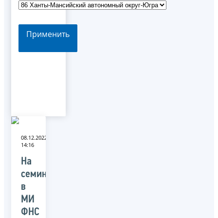
Применить
08.12.2022
14:16
На
семинаре
в
МИ
ФНС