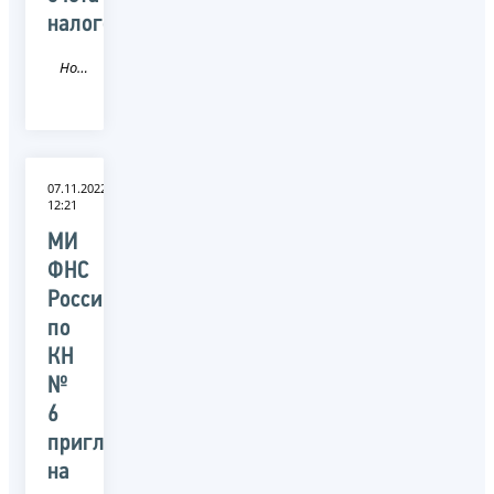
налогоплательщика»
Новость
07.11.2022
12:21
МИ
ФНС
России
по
КН
№
6
приглашает
на