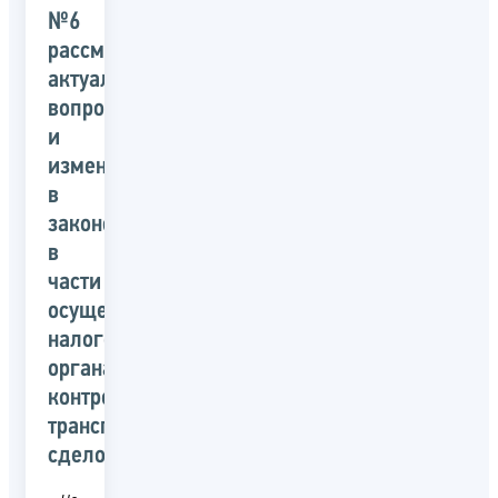
№6
рассмотрят
актуальные
вопросы
и
изменения
в
законодательстве
в
части
осуществления
налоговыми
органами
контроля
трансграничных
сделок