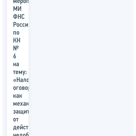
мероприятия
МИ
ФНС
России
по
КН
№
6
на
тему:
«Налоговая
оговорка
как
механизм
защиты
от
действий
недобросовестных