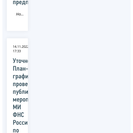
предпринимателей
Новость
14.11.2022
17:33
Уточненный
План-
график
проведения
публичных
мероприятий
МИ
ФНС
России
по