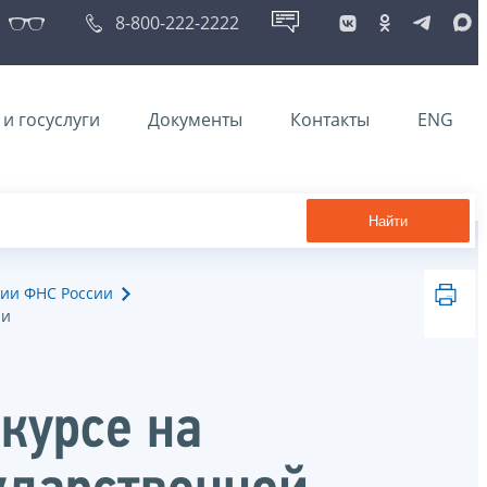
8-800-222-2222
и госуслуги
Документы
Контакты
ENG
Найти
ии ФНС России
ии
курсе на