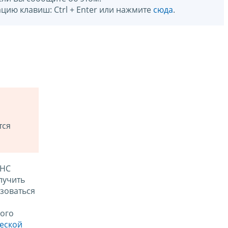
цию клавиш: Ctrl + Enter или нажмите
сюда
.
тся
ФНС
лучить
зоваться
ого
ческой