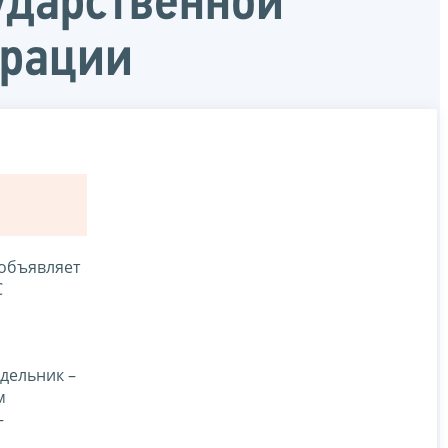
ударственной
ерации
объявляет
С
едельник –
м
–