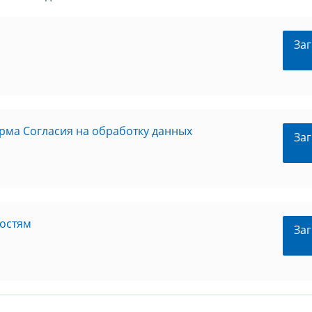
Заг
рма Согласия на обработку данных
Заг
остям
Заг