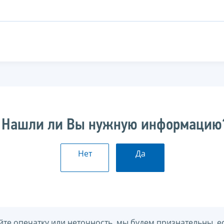
Нашли ли Вы нужную информацию
Нет
Да
йте опечатку или неточность, мы будем признательны, е