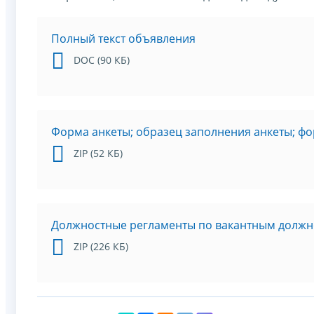
Полный текст объявления
DOC (90 КБ)
Форма анкеты; образец заполнения анкеты; фо
ZIP (52 КБ)
Должностные регламенты по вакантным должн
ZIP (226 КБ)