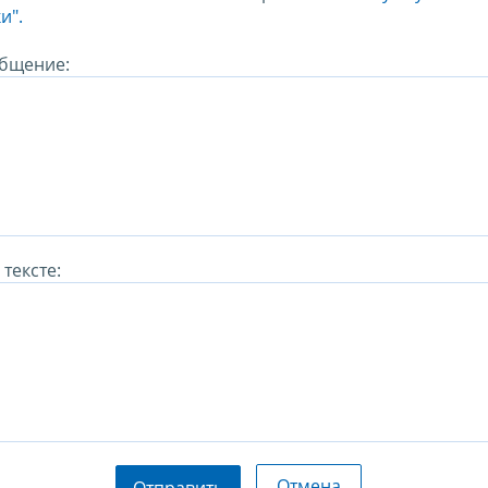
и".
бщение:
тексте:
Отмена
Отправить