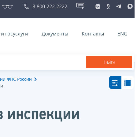
8-800-222-2222
и госуслуги
Документы
Контакты
ENG
Найти
ии ФНС России
ии
в инспекции