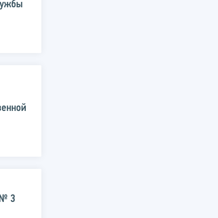
лужбы
венной
 № 3