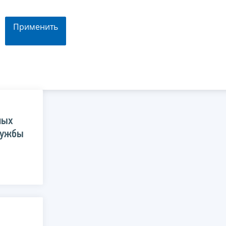
Применить
ных
лужбы