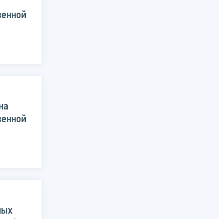
венной
на
венной
ных