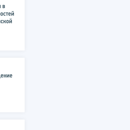
 в
остей
йской
щение