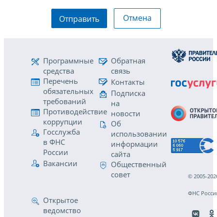
Отмена
Отправить
Программные
Обратная
средства
связь
Перечень
Контакты
обязательных
Подписка
требований
на
Противодействие
новости
коррупции
Об
Госслужба
использовании
в ФНС
информации
России
сайта
Вакансии
Общественный
совет
© 2005-202
ФНС Росси
Открытое
ведомство