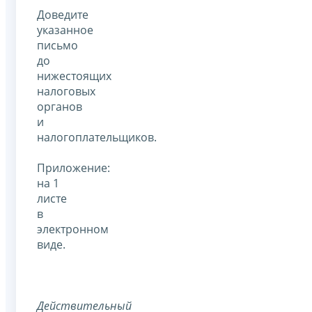
Доведите
указанное
письмо
до
нижестоящих
налоговых
органов
и
налогоплательщиков.
Приложение:
на 1
листе
в
электронном
виде.
Дейст
вительный