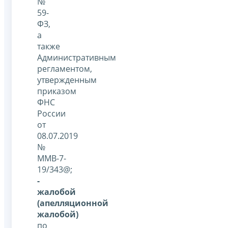
№
59-
ФЗ,
а
также
Административным
регламентом,
утвержденным
приказом
ФНС
России
от
08.07.2019
№
ММВ-7-
19/343@;
-
жалобой
(апелляционной
жалобой)
по