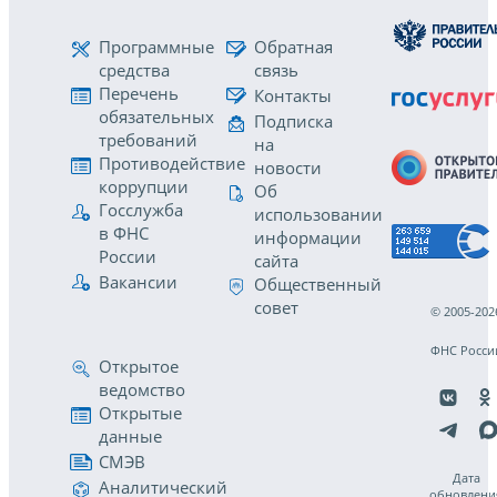
Программные
Обратная
средства
связь
Перечень
Контакты
обязательных
Подписка
требований
на
Противодействие
новости
коррупции
Об
Госслужба
использовании
в ФНС
информации
России
сайта
Вакансии
Общественный
совет
© 2005-202
ФНС Росси
Открытое
ведомство
Открытые
данные
СМЭВ
Дата
Аналитический
обновлени