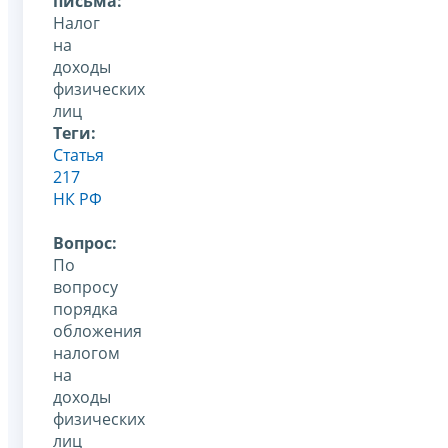
письма:
Налог
на
доходы
физических
лиц
Теги:
Статья
217
НК РФ
Вопрос:
По
вопросу
порядка
обложения
налогом
на
доходы
физических
лиц