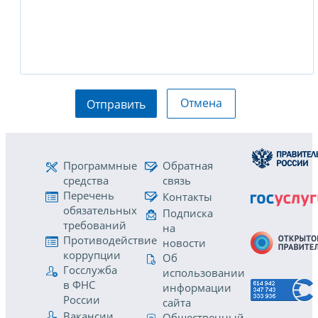
Отмена
Отправить
Программные
Обратная
средства
связь
Перечень
Контакты
обязательных
Подписка
требований
на
Противодействие
новости
коррупции
Об
Госслужба
использовании
в ФНС
информации
России
сайта
Вакансии
Общественный