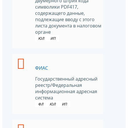
двумерного штрих кода
символики PDF417,
содержащего данные,
подлежащие вводу с этого
листа документа в налоговом
органе
ЮЛ
ИП
ФИАС
Государственный адресный
реестр/Федеральная
информационная адресная
система
ФЛ
ЮЛ
ИП