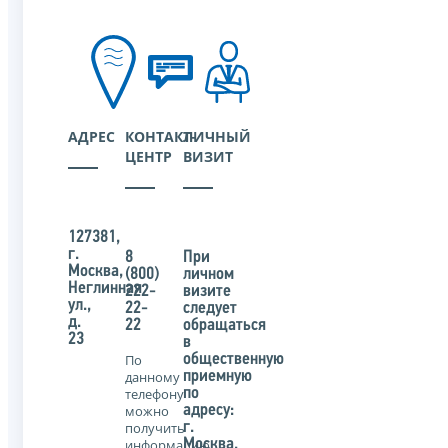
АДРЕС
КОНТАКТ-
ЛИЧНЫЙ
ЦЕНТР
ВИЗИТ
127381,
г.
8
При
Москва,
(800)
личном
Неглинная
222-
визите
ул.,
22-
следует
д.
22
обращаться
23
в
По
общественную
данному
приемную
телефону
по
можно
адресу:
получить
г.
информацию
Москва,