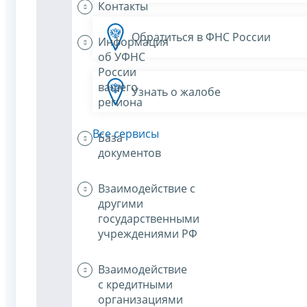
Контакты
Обратиться в ФНС России
Информация
об УФНС
России
вашего
Узнать о жалобе
региона
Все сервисы
База
документов
Взаимодействие с
другими
государственными
учреждениями РФ
Взаимодействие
с кредитными
организациями