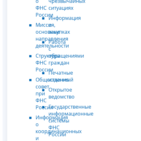
о
чрезвычайных
ФНС
ситуациях
России
Информация
Миссия,
о
основные
закупках
направления
Работа
деятельности
с
Структура
обращениями
ФНС
граждан
России
Печатные
Общественный
издания
совет
Открытое
при
ведомство
ФНС
Государственные
России
информационные
Информация
системы
о
ФНС
координационных
России
и