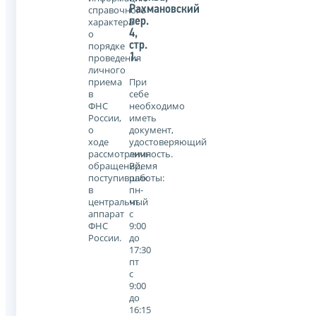
справочного
Рахмановский
характера
пер.
о
4,
порядке
стр.
проведения
1.
личного
приема
При
в
себе
ФНС
необходимо
России,
иметь
о
документ,
ходе
удостоверяющий
рассмотрения
личность.
обращений,
Время
поступивших
работы:
в
пн-
центральный
чт
аппарат
с
ФНС
9:00
России.
до
17:30
пт
с
9:00
до
16:15