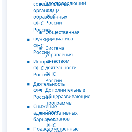
Удостоверяющий
совещательных
центр
органах,
ФНС
образованных
России
ФНС
России
Общественная
инициатива
Функции
ФНС
Система
России
управления
качеством
История
деятельности
ФНС
ФНС
России
России
Деятельность
Дополнительные
ФНС
общеразвивающие
России
программы
Снижение
Совет
административных
ветеранов
барьеров
ФНС
Подведомственные
России