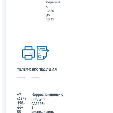
перерыв
с
12:30
до
13:15
ТЕЛЕФОН
ЭКСПЕДИЦИЯ
+7
Корреспонденцию
(495)
следует
198-
сдавать
46-
в
00
экспедицию.