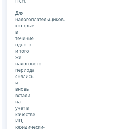
ПСН.
Для
налогоплательщиков,
которые
в
течение
одного
и того
же
налогового
периода
снялись
и
вновь
встали
на
учет в
качестве
ИП,
юридически-