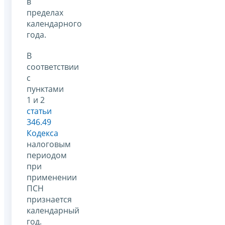
в
пределах
календарного
года.
В
соответствии
с
пунктами
1 и 2
статьи
346.49
Кодекса
налоговым
периодом
при
применении
ПСН
признается
календарный
год.