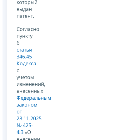
который
выдан
патент.
Согласно
пункту
6
статьи
346.45
Кодекса
с
учетом
изменений,
внесенных
Федеральным
законом
от
28.11.2025
№ 425-
ФЗ
«О
внесении