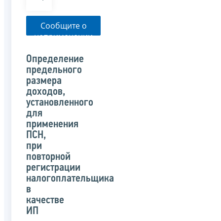
Сообщите о
неприменении
налоговым
органом
Определение
указанного
предельного
письма
размера
доходов,
установленного
для
применения
ПСН,
при
повторной
регистрации
налогоплательщика
в
качестве
ИП