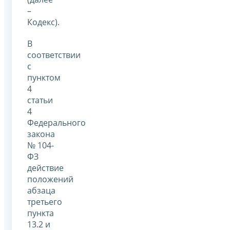
–
Кодекс).
В
соответствии
с
пунктом
4
статьи
4
Федерального
закона
№ 104-
ФЗ
действие
положений
абзаца
третьего
пункта
13.2 и