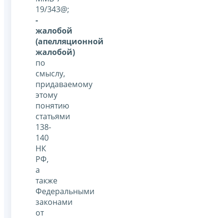
19/343@;
-
жалобой
(апелляционной
жалобой)
по
смыслу,
придаваемому
этому
понятию
статьями
138-
140
НК
РФ,
а
также
Федеральными
законами
от