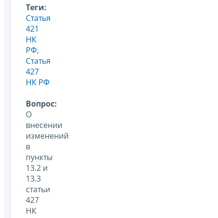
Теги:
Статья
421
НК
РФ
,
Статья
427
НК РФ
Вопрос:
О
внесении
изменений
в
пункты
13.2 и
13.3
статьи
427
НК