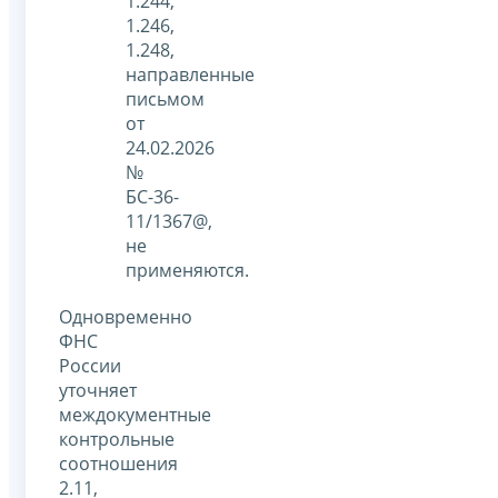
1.244,
1.246,
1.248,
направленные
письмом
от
24.02.2026
№
БС-36-
11/1367@,
не
применяются.
Одновременно
ФНС
России
уточняет
междокументные
контрольные
соотношения
2.11,