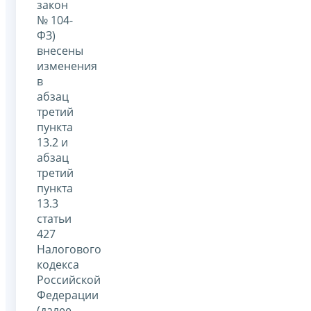
закон
№ 104-
ФЗ)
внесены
изменения
в
абзац
третий
пункта
13.2 и
абзац
третий
пункта
13.3
статьи
427
Налогового
кодекса
Российской
Федерации
(далее