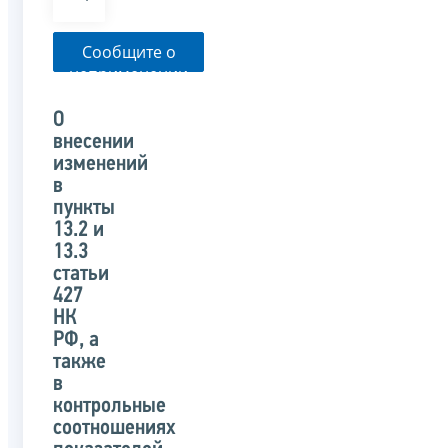
Сообщите о
неприменении
налоговым
органом
О
указанного
внесении
письма
изменений
в
пункты
13.2 и
13.3
статьи
427
НК
РФ, а
также
в
контрольные
соотношениях