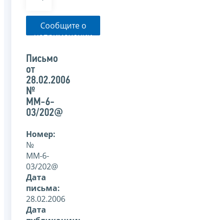
Сообщите о
неприменении
налоговым
органом
Письмо
указанного
от
письма
28.02.2006
№
ММ-6-
03/202@
Номер:
№
ММ-6-
03/202@
Дата
письма:
28.02.2006
Дата