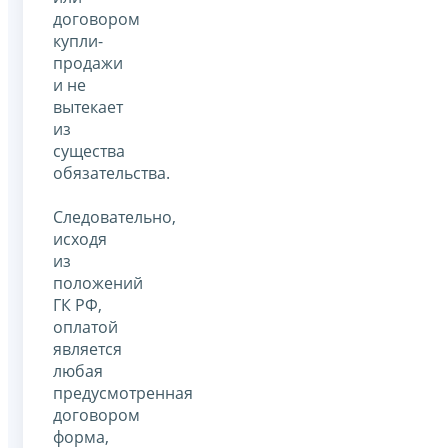
договором
купли-
продажи
и не
вытекает
из
существа
обязательства.
Следовательно,
исходя
из
положений
ГК РФ,
оплатой
является
любая
предусмотренная
договором
форма,