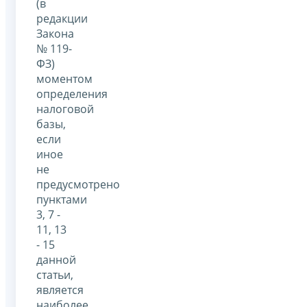
(в
редакции
Закона
№ 119-
ФЗ)
моментом
определения
налоговой
базы,
если
иное
не
предусмотрено
пунктами
3, 7 -
11, 13
- 15
данной
статьи,
является
наиболее