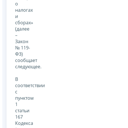
о
налогах
и
сборах»
(далее
–
Закон
№ 119-
ФЗ)
сообщает
следующее.
В
соответствии
с
пунктом
1
статьи
167
Кодекса