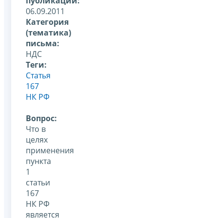
публикации:
06.09.2011
Категория
(тематика)
письма:
НДС
Теги:
Статья
167
НК РФ
Вопрос:
Что в
целях
применения
пункта
1
статьи
167
НК РФ
является