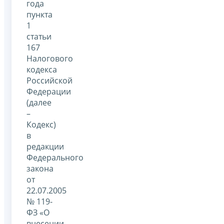
года
пункта
1
статьи
167
Налогового
кодекса
Российской
Федерации
(далее
–
Кодекс)
в
редакции
Федерального
закона
от
22.07.2005
№ 119-
ФЗ «О
внесении