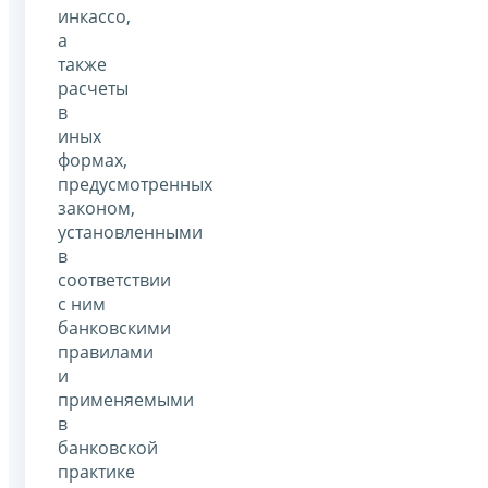
инкассо,
а
также
расчеты
в
иных
формах,
предусмотренных
законом,
установленными
в
соответствии
с ним
банковскими
правилами
и
применяемыми
в
банковской
практике