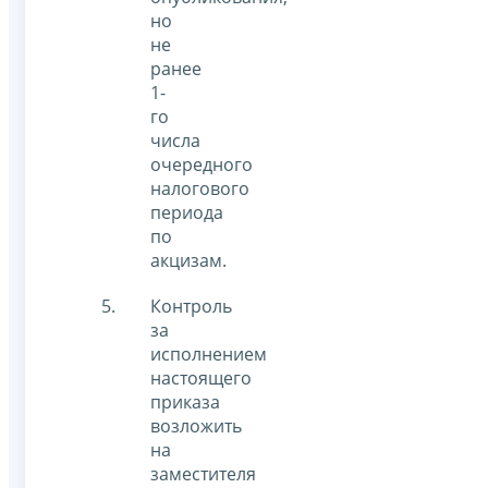
но
не
ранее
1-
го
числа
очередного
налогового
периода
по
акцизам.
Контроль
за
исполнением
настоящего
приказа
возложить
на
заместителя