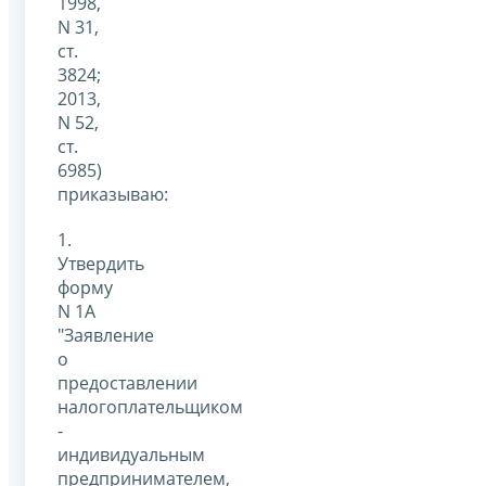
1998,
N 31,
ст.
3824;
2013,
N 52,
ст.
6985)
приказываю:
1.
Утвердить
форму
N 1А
"Заявление
о
предоставлении
налогоплательщиком
-
индивидуальным
предпринимателем,