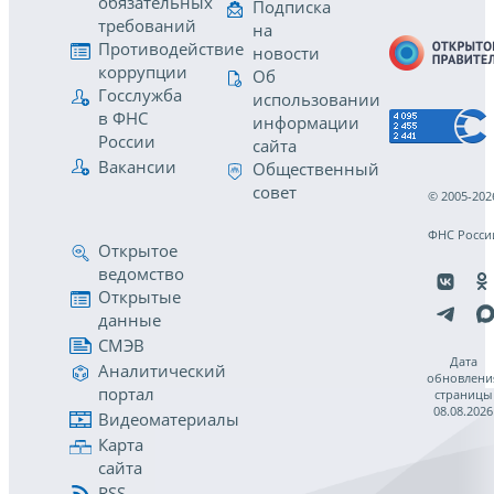
обязательных
Подписка
требований
на
Противодействие
новости
коррупции
Об
Госслужба
использовании
в ФНС
информации
России
сайта
Вакансии
Общественный
совет
© 2005-202
ФНС Росси
Открытое
ведомство
Открытые
данные
СМЭВ
Дата
Аналитический
обновлени
портал
страницы
08.08.2026
Видеоматериалы
Карта
сайта
RSS