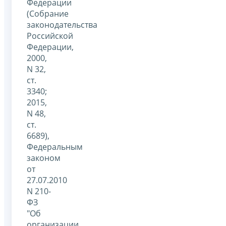
Федерации
(Собрание
законодательства
Российской
Федерации,
2000,
N 32,
ст.
3340;
2015,
N 48,
ст.
6689),
Федеральным
законом
от
27.07.2010
N 210-
ФЗ
"Об
организации