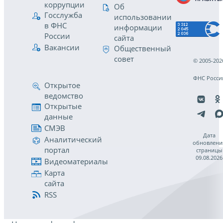
коррупции
Об
Госслужба
использовании
в ФНС
информации
России
сайта
Вакансии
Общественный
совет
© 2005-202
ФНС Росси
Открытое
ведомство
Открытые
данные
СМЭВ
Дата
Аналитический
обновлени
портал
страницы
09.08.2026
Видеоматериалы
Карта
сайта
RSS