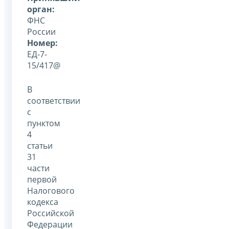
орган:
ФНС
России
Номер:
ЕД-7-
15/417@
В
соответствии
с
пунктом
4
статьи
31
части
первой
Налогового
кодекса
Российской
Федерации