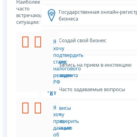
Наиболее
часто
Государственная онлайн-регист
встречающиеся
бизнеса
ситуации:
Создай свой бизнес
Я
Я
хочу
хочу
подать
подтвердить
заявление
статус
Запись на прием в инспекцию
на
налогового
регистрацию
резидента
ИП
РФ
Часто задаваемые вопросы
Я
Я
Все сервисы
изменил
хочу
фамилию,
проверить
регистрацию
данные
по
об