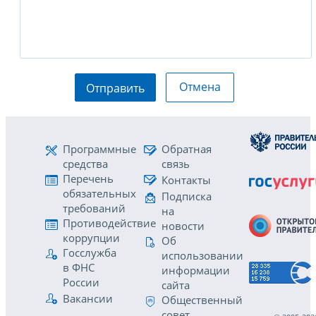
Отмена
Отправить
Программные
Обратная
средства
связь
Перечень
Контакты
обязательных
Подписка
требований
на
Противодействие
новости
коррупции
Об
Госслужба
использовании
в ФНС
информации
России
сайта
Вакансии
Общественный
совет