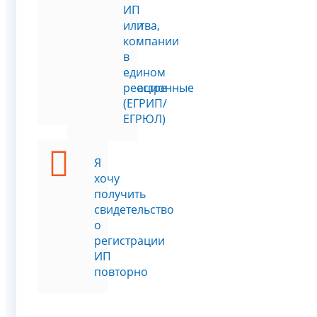
месту
ИП
жительства,
или
паспорт
компании
или
в
другие
едином
регистрационные
реестре
данные
(ЕГРИП/
ЕГРЮЛ)
Я
хочу
получить
свидетельство
о
регистрации
ИП
повторно