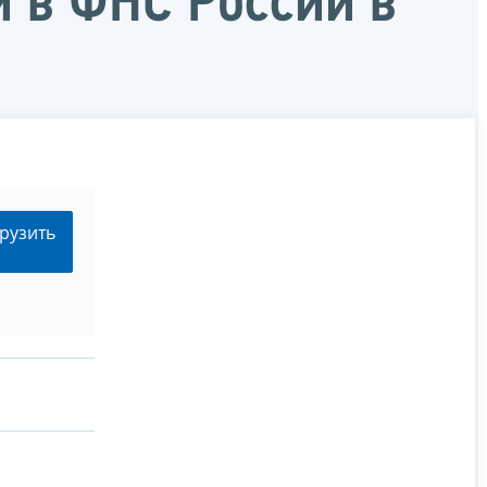
 в ФНС России в
рузить