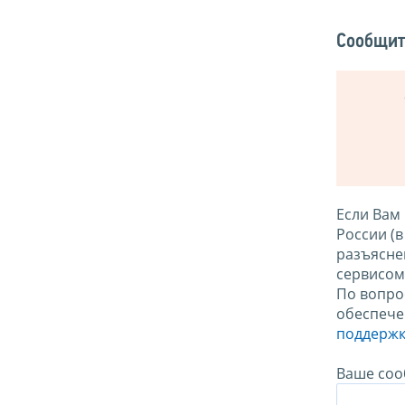
Сообщит
Если Вам
России (
разъясне
сервисо
По вопро
обеспече
поддержк
Ваше соо