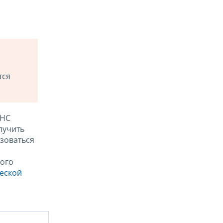
тся
ФНС
лучить
зоваться
ого
ческой