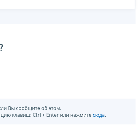
?
сли Вы сообщите об этом.
цию клавиш: Ctrl + Enter или нажмите
сюда
.