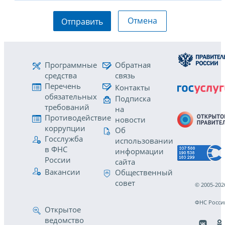
Отмена
Отправить
Программные
Обратная
средства
связь
Перечень
Контакты
обязательных
Подписка
требований
на
Противодействие
новости
коррупции
Об
Госслужба
использовании
в ФНС
информации
России
сайта
Вакансии
Общественный
совет
© 2005-202
ФНС Росси
Открытое
ведомство