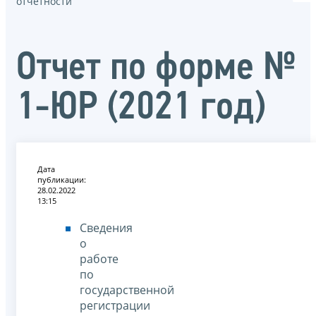
отчётности
Отчет по форме №
1-ЮР (2021 год)
Дата
публикации:
28.02.2022
13:15
Сведения
о
работе
по
государственной
регистрации