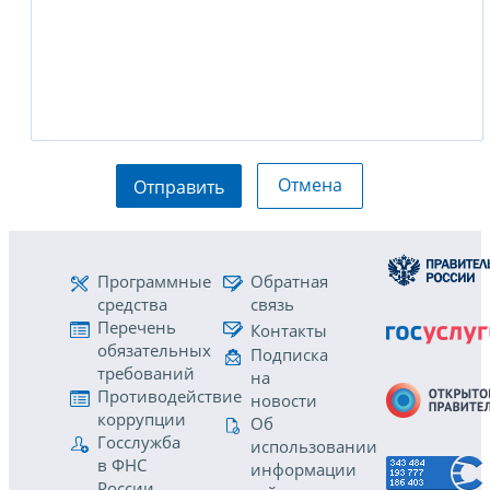
Отмена
Отправить
Программные
Обратная
средства
связь
Перечень
Контакты
обязательных
Подписка
требований
на
Противодействие
новости
коррупции
Об
Госслужба
использовании
в ФНС
информации
России