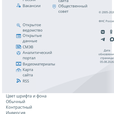
сайта
Вакансии
Общественный
совет
© 2005-202
ФНС Росси
Открытое
ведомство
Открытые
данные
СМЭВ
Дата
Аналитический
обновлени
портал
страницы
05.08.2026
Видеоматериалы
Карта
сайта
RSS
Цвет шрифта и фона
Обычный
Контрастный
Инверсия