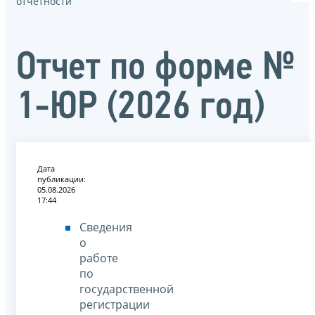
отчётности
Отчет по форме №
1-ЮР (2026 год)
Дата
публикации:
05.08.2026
17:44
Сведения
о
работе
по
государственной
регистрации