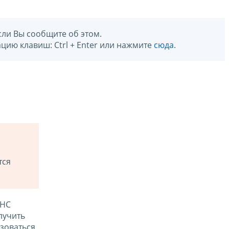
сли Вы сообщите об этом.
цию клавиш: Ctrl + Enter или нажмите
сюда
.
тся
ФНС
лучить
зоваться