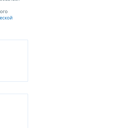
ого
ческой