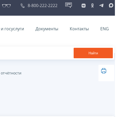
8-800-222-2222
и госуслуги
Документы
Контакты
ENG
Найти
 отчётности