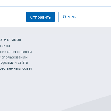
Отмена
Отправить
атная связь
такты
писка на новости
использовании
ормации сайта
ественный совет