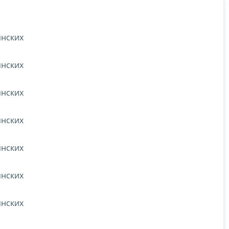
янских
янских
янских
янских
янских
янских
янских