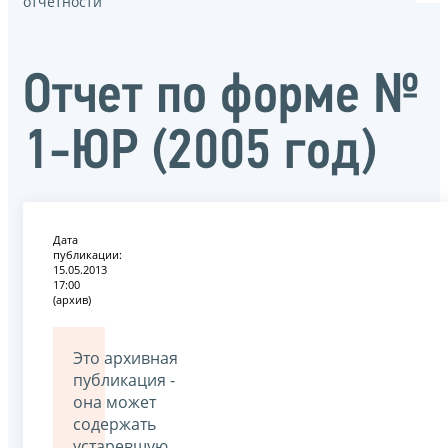
отчётности
Отчет по форме №
1-ЮР (2005 год)
Дата
публикации:
15.05.2013
17:00
(архив)
Это архивная
публикация -
она может
содержать
устаревшую