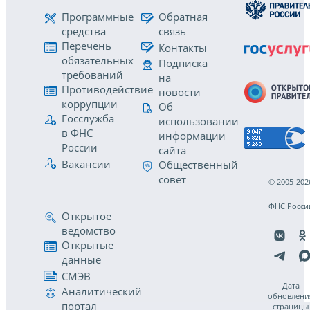
Программные
Обратная
средства
связь
Перечень
Контакты
обязательных
Подписка
требований
на
Противодействие
новости
коррупции
Об
Госслужба
использовании
в ФНС
информации
России
сайта
Вакансии
Общественный
совет
© 2005-202
ФНС Росси
Открытое
ведомство
Открытые
данные
СМЭВ
Дата
Аналитический
обновлени
портал
страницы