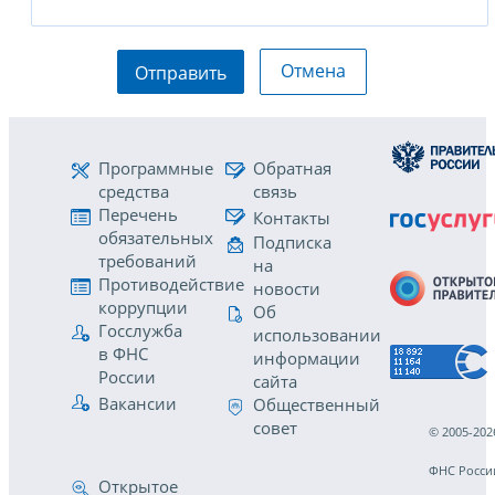
Отмена
Отправить
Программные
Обратная
средства
связь
Перечень
Контакты
обязательных
Подписка
требований
на
Противодействие
новости
коррупции
Об
Госслужба
использовании
в ФНС
информации
России
сайта
Вакансии
Общественный
совет
© 2005-202
ФНС Росси
Открытое