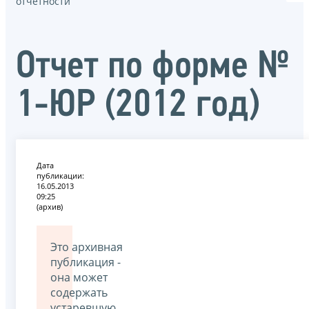
отчётности
Отчет по форме №
1-ЮР (2012 год)
Дата
публикации:
16.05.2013
09:25
(архив)
Это архивная
публикация -
она может
содержать
устаревшую