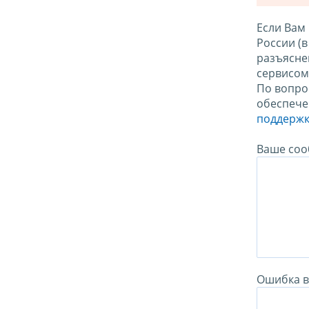
Если Вам
России (
разъясне
сервисо
По вопро
обеспече
поддержк
Ваше соо
Ошибка в 