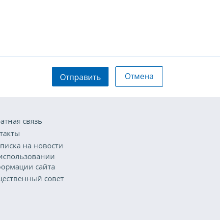
Отмена
Отправить
атная связь
такты
писка на новости
использовании
ормации сайта
ественный совет