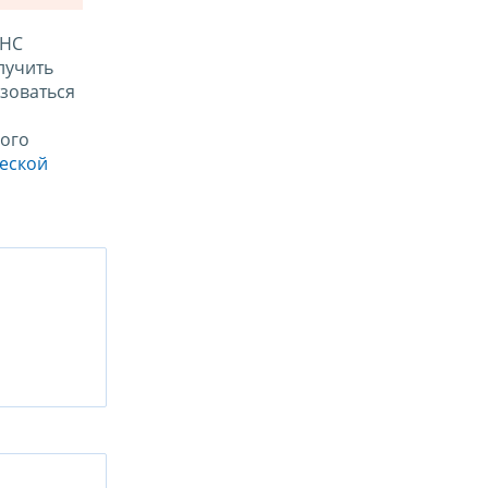
ФНС
лучить
зоваться
ого
ческой