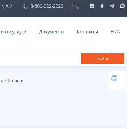
8-800-222-2222
и госуслуги
Документы
Контакты
ENG
Найти
 отчётности