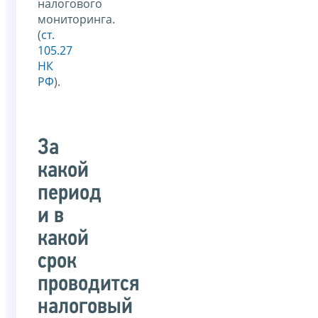
налогового
мониторинга.
(
ст.
105.27
НК
РФ
).
За
какой
период
и в
какой
срок
проводится
налоговый