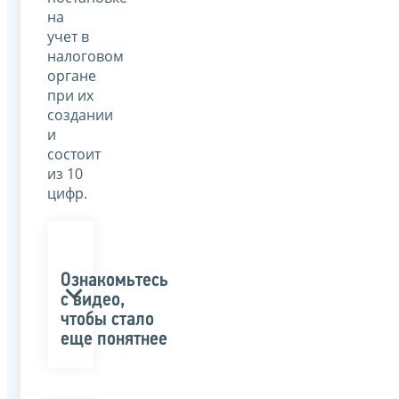
на
учет в
налоговом
органе
при их
создании
и
состоит
из 10
цифр.
Ознакомьтесь
с видео,
чтобы стало
еще понятнее