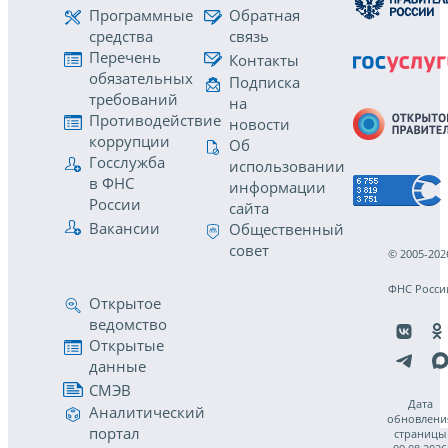
Программные
Обратная
средства
связь
Перечень
Контакты
обязательных
Подписка
требований
на
Противодействие
новости
коррупции
Об
Госслужба
использовании
в ФНС
информации
России
сайта
Вакансии
Общественный
совет
© 2005-202
ФНС Росси
Открытое
ведомство
Открытые
данные
СМЭВ
Дата
Аналитический
обновлени
портал
страницы