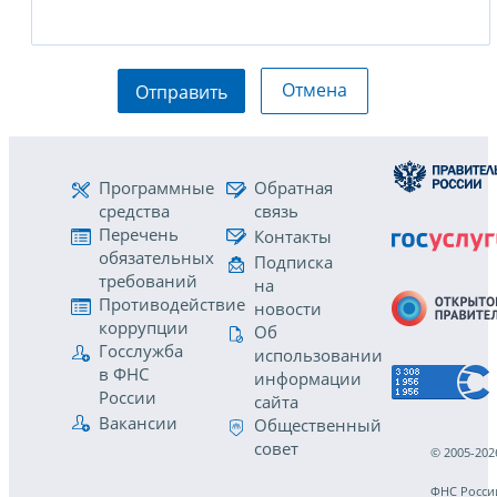
Отмена
Отправить
Программные
Обратная
средства
связь
Перечень
Контакты
обязательных
Подписка
требований
на
Противодействие
новости
коррупции
Об
Госслужба
использовании
в ФНС
информации
России
сайта
Вакансии
Общественный
совет
© 2005-202
ФНС Росси