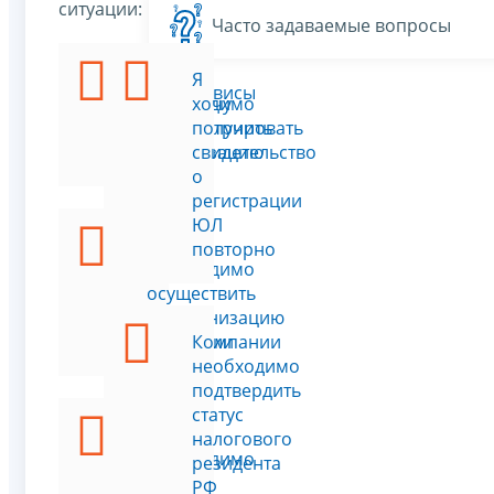
ситуации:
Часто задаваемые вопросы
Мне
Я
Все сервисы
необходимо
хочу
зарегистрировать
получить
организацию
свидетельство
о
регистрации
ЮЛ
Мне
повторно
необходимо
осуществить
реорганизацию
компании
Компании
необходимо
подтвердить
статус
Мне
налогового
необходимо
резидента
внести
РФ