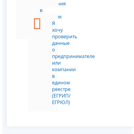
изменения
в
сведения
о
Я
ЮЛ
хочу
проверить
данные
о
предпринимателе
или
компании
в
едином
реестре
(ЕГРИП/
ЕГРЮЛ)