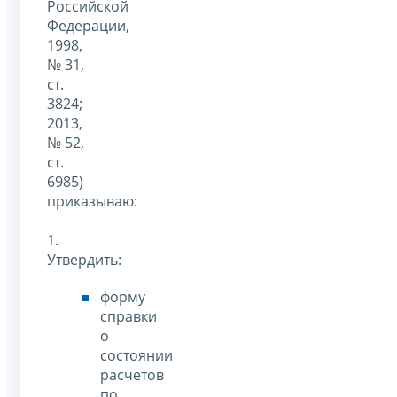
Российской
Федерации,
1998,
№ 31,
ст.
3824;
2013,
№ 52,
ст.
6985)
приказываю:
1.
Утвердить:
форму
справки
о
состоянии
расчетов
по