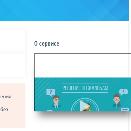
О сервисе
ления
 без