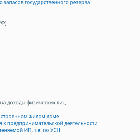
 запасов государственного резерва
РФ)
на доходы физических лиц
построенном жилом доме
 к предпринимательской деятельности
еняемой ИП, т.е. по УСН