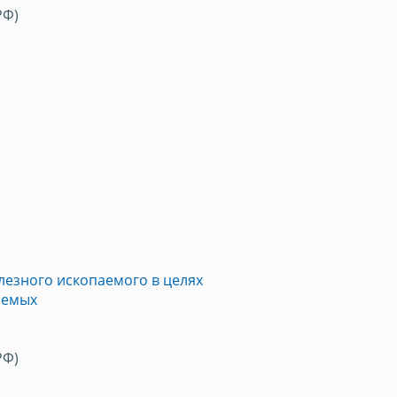
РФ)
лезного ископаемого в целях
аемых
РФ)