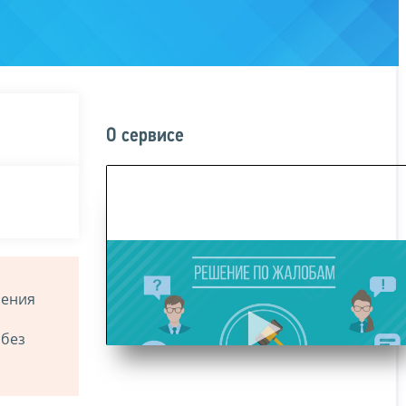
О сервисе
ления
 без