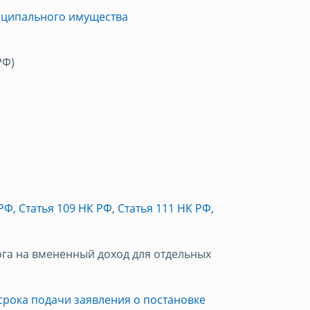
иципального имущества
РФ)
 РФ
,
Статья 109 НК РФ
,
Статья 111 НК РФ
,
га на вмененный доход для отдельных
срока подачи заявления о постановке