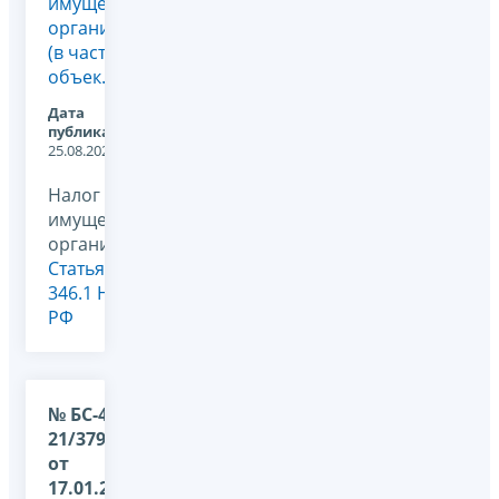
имущество
организаций
(в части
объек...
Дата
публикации:
25.08.2023
Налог на
имущество
организаций,
Статья
346.1 НК
РФ
№ БС-4-
21/379@
от
17.01.2023