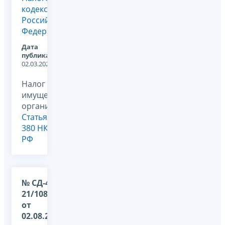
кодекса
Российской
Федерации
Дата
публикации:
02.03.2022
Налог на
имущество
организаций,
Статья
380 НК
РФ
№ СД-4-
21/10889@
от
02.08.2021