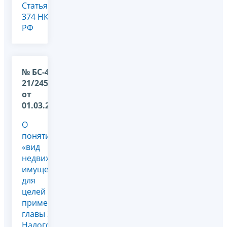
Статья
374 НК
РФ
№ БС-4-
21/2451@
от
01.03.2022
О
понятии
«вид
недвижимого
имущества»
для
целей
применения
главы 30
Налогового