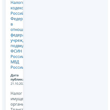
Налогового
кодекса
Российской
Федерации
в
отношении
федеральных
учреждений,
подведомственных
ФСИН
России и
МВД
России
Дата
публикации:
21.10.2020
Налог на
имущество
организаций,
Транспортный