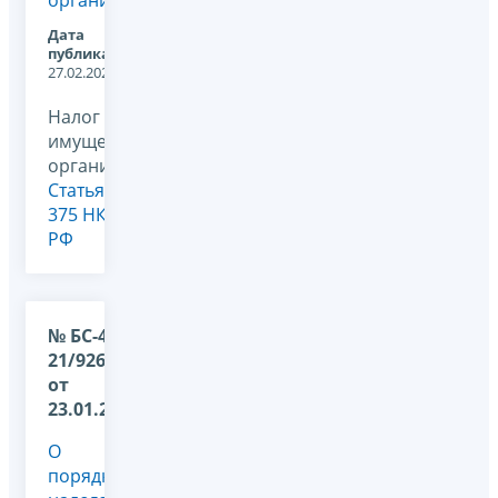
Дата
публикации:
27.02.2020
Налог на
имущество
организаций,
Статья
375 НК
РФ
№ БС-4-
21/926@
от
23.01.2020
О
порядке