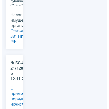
публикации:
02.06.2026
Налог на
имущество
организаций,
Статья
381 НК
РФ
№ БС-4-
21/12899@
от
12.11.2024
О
применении
порядка
исчисления