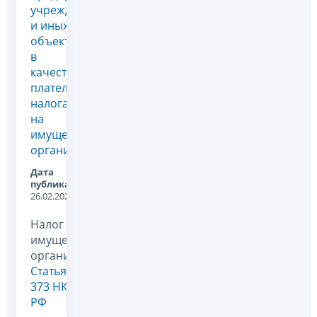
учреждениях
и иных
объектах
в
качестве
плательщика
налога
на
имущество
организаций
Дата
публикации:
26.02.2024
Налог на
имущество
организаций,
Статья
373 НК
РФ