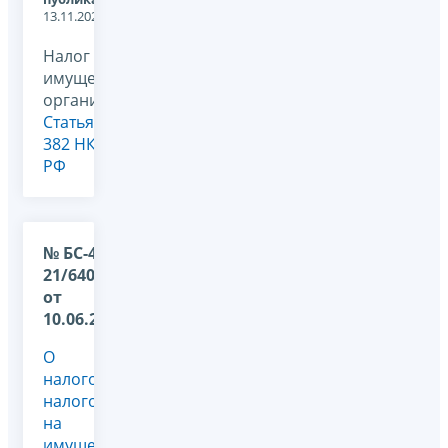
13.11.2024
Налог на
имущество
организаций,
Статья
382 НК
РФ
№ БС-4-
21/6409@
от
10.06.2024
О
налогообложении
налогом
на
имущество