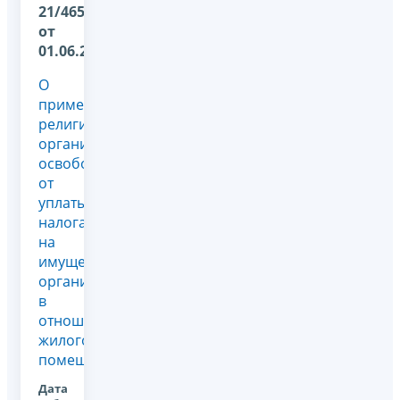
21/4656@
от
01.06.2026
О
применении
религиозной
организацией
освобождения
от
уплаты
налога
на
имущество
организаций
в
отношении
жилого
помещения
Дата