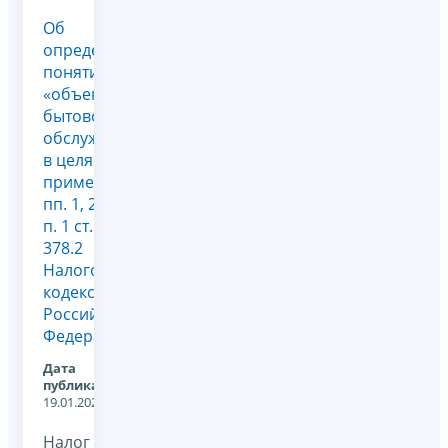
Об
определении
понятия
«объект
бытового
обслуживания»
в целях
применения
пп. 1, 2
п. 1 ст.
378.2
Налогового
кодекса
Российской
Федерации
Дата
публикации:
19.01.2023
Налог на