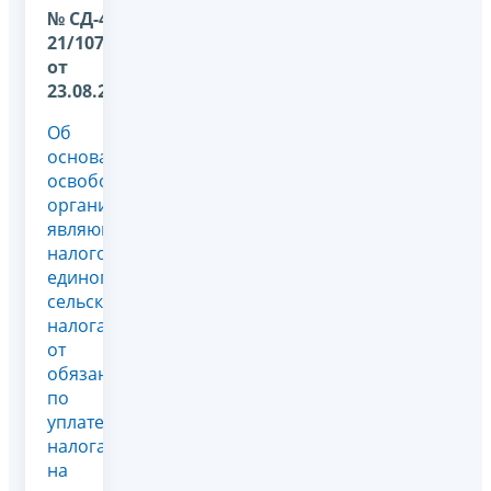
№ СД-4-
21/10771@
от
23.08.2023
Об
основаниях
освобождения
организаций,
являющихся
налогоплательщиками
единого
сельскохозяйственного
налога,
от
обязанности
по
уплате
налога
на