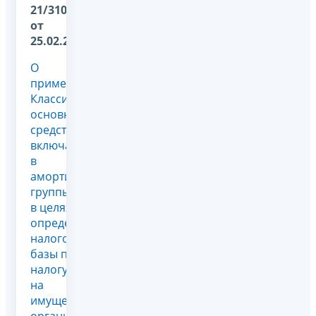
21/3102@
от
25.02.2020
О
применении
Классификации
основных
средств,
включаемых
в
амортизационные
группы,
в целях
определения
налоговой
базы по
налогу
на
имущество
организаций