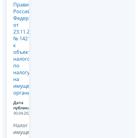
Правительства
Российской
Федерации
от
23.11.2017
№ 1421,
к
объектам
налогообложения
по
налогу
на
имущество
организац...
Дата
публикации:
30.04.2021
Налог на
имущество