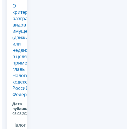
О
критериях
разграничения
видов
имущества
(движимое
или
недвижимое)
в целях
применения
главы 30
Налогового
кодекса
Российской
Федерации
Дата
публикации:
03.08.2021
Налог на