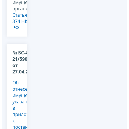
имущество
организаций,
Статья
374 НК
РФ
№ БС-4-
21/5905@
от
27.04.2021
Об
отнесении
имущества,
указанного
в
приложении
к
постановлению