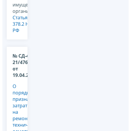
имущество
организаций,
Статья
378.2 НК
РФ
№ СД-4-
21/4767@
от
19.04.2022
О
порядке
признания
затрат
на
ремонт,
технический