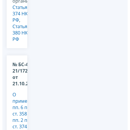
организаций,
Статья
374 НК
РФ
,
Статья
380 НК
РФ
№ БС-4-
21/17256@
от
21.10.2020
О
применении
пп. 6 п. 2
ст. 358 и
пп. 2 п. 4
ст. 374