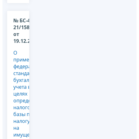
№ БС-4-
21/15877@
от
19.12.2023
О
применении
федеральных
стандартов
бухгалтерского
учета в
целях
определения
налоговой
базы по
налогу
на
имущество