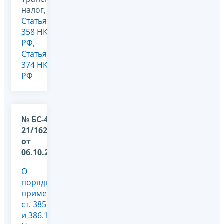
налог,
Статья
358 НК
РФ
,
Статья
374 НК
РФ
№ БС-4-
21/16267@
от
06.10.2020
О
порядке
применения
ст. 385.3
и 386.1