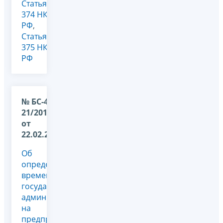
Статья
374 НК
РФ
,
Статья
375 НК
РФ
№ БС-4-
21/2011@
от
22.02.2024
Об
определении
временных
государственных
администраций
на
предприятиях,