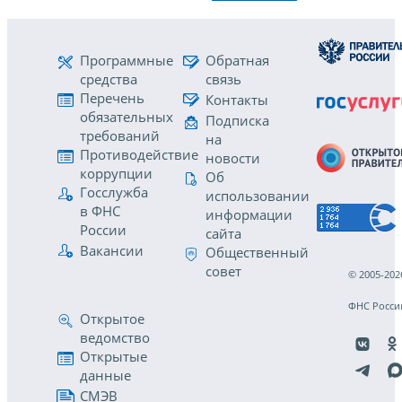
Программные
Обратная
средства
связь
Перечень
Контакты
обязательных
Подписка
требований
на
Противодействие
новости
коррупции
Об
Госслужба
использовании
в ФНС
информации
России
сайта
Вакансии
Общественный
совет
© 2005-202
ФНС Росси
Открытое
ведомство
Открытые
данные
СМЭВ