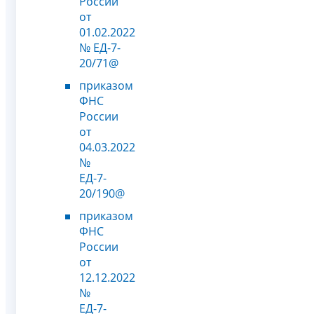
России
от
01.02.2022
№ ЕД-7-
20/71@
приказом
ФНС
России
от
04.03.2022
№
ЕД-7-
20/190@
приказом
ФНС
России
от
12.12.2022
№
ЕД-7-