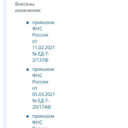
Внесены
изменения:
приказом
ФНС
России
от
11.02.2021
№ ЕД-7-
2/137@
приказом
ФНС
России
от
05.03.2021
№ ЕД-7-
20/174@
приказом
ФНС