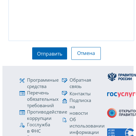
Отмена
Отправить
Программные
Обратная
средства
связь
Перечень
Контакты
обязательных
Подписка
требований
на
Противодействие
новости
коррупции
Об
Госслужба
использовании
в ФНС
информации