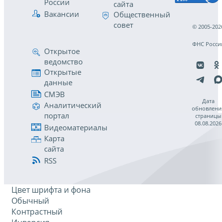
России
сайта
Вакансии
Общественный
совет
© 2005-202
ФНС Росси
Открытое
ведомство
Открытые
данные
СМЭВ
Дата
Аналитический
обновлени
портал
страницы
08.08.2026
Видеоматериалы
Карта
сайта
RSS
Цвет шрифта и фона
Обычный
Контрастный