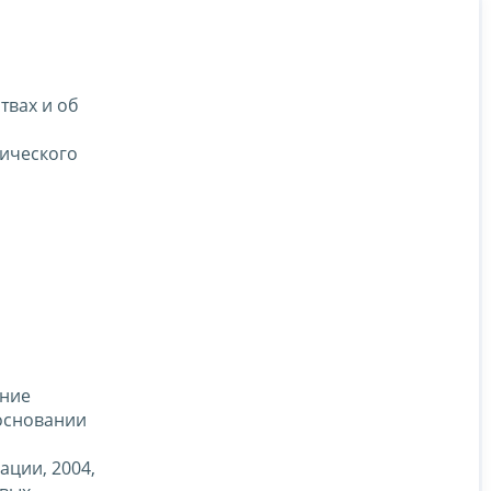
твах и об
нического
ние
а основании
ации, 2004,