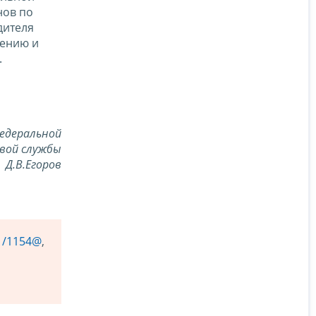
нов по
дителя
дению и
.
едеральной
вой службы
Д.В.Егоров
21/1154@
,