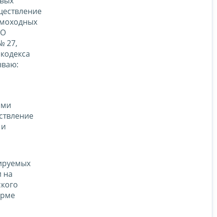
овых
ществление
самоходных
О
№ 27,
 кодекса
ываю:
ами
ствление
 и
рируемых
 на
ского
орме