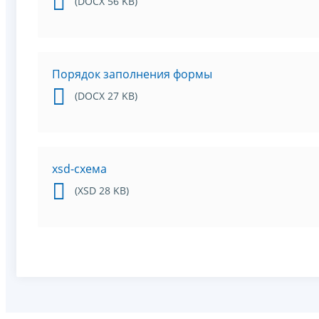
(DOCX 56 KB)
Порядок заполнения формы
(DOCX 27 KB)
xsd-схема
(XSD 28 KB)