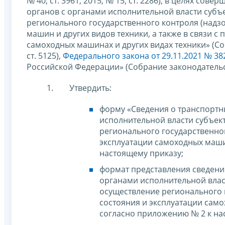
№ 40, ст. 3961; 2015, № 15, ст. 2286), в целях 
органов с органами исполнительной власти суб
регионального государственного контроля (надзо
машин и других видов техники, а также в связи с
самоходных машинах и других видах техники» (Со
ст. 5125),
Федерального закона от 29.11.2021 № 38
Российской Федерации» (Собрание законодательст
Утвердить:
форму «Сведения о транспортны
исполнительной власти субъек
регионального государственног
эксплуатации самоходных маши
настоящему приказу;
формат представления сведений
органами исполнительной вла
осуществление регионального г
состояния и эксплуатации само
согласно приложению № 2 к на