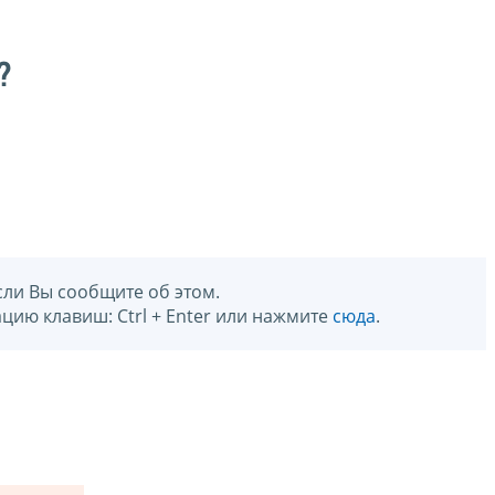
?
сли Вы сообщите об этом.
цию клавиш: Ctrl + Enter или нажмите
сюда
.