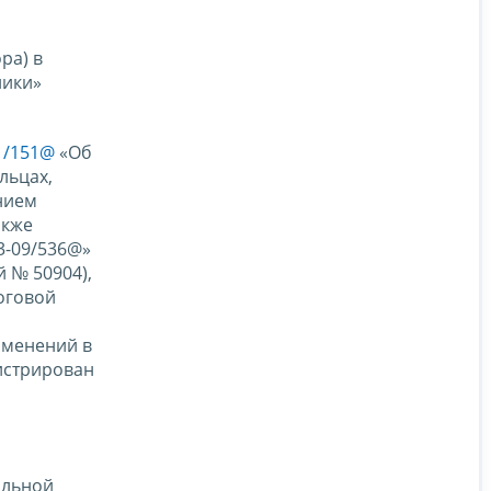
ра) в
ники»
1/151@
«Об
льцах,
нием
акже
3-09/536@»
 № 50904),
оговой
й
зменений в
истрирован
альной