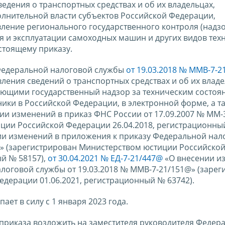
дения о транспортных средствах и об их владельцах,
лнительной власти субъектов Российской Федерации,
ение регионального государственного контроля (надзо
я и эксплуатации самоходных машин и других видов тех
стоящему приказу.
Федеральной налоговой службы
от 19.03.2018 № ММВ-7-2
ения сведений о транспортных средствах и об их владе
яющими государственный надзор за техническим состоя
ики в Российской Федерации, в электронной форме, а т
ии изменений в приказ ФНС России от 17.09.2007 № ММ-
ции Российской Федерации 26.04.2018, регистрационный
и изменений в приложения к приказу Федеральной нал
@» (зарегистрирован Министерством юстиции Российско
ый № 58157),
от 30.04.2021 № ЕД-7-21/447@
«О внесении и
логовой службы от 19.03.2018 № ММВ-7-21/151@» (зарег
дерации 01.06.2021, регистрационный № 63742).
ает в силу с 1 января 2023 года.
приказа возложить на заместителя руководителя Федер