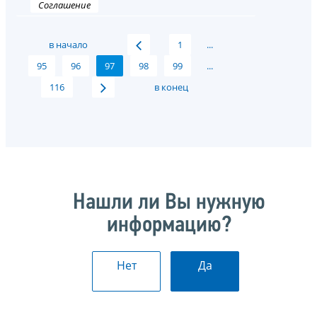
Соглашение
в начало
1
...
95
96
97
98
99
...
116
в конец
Нашли ли Вы нужную
информацию?
Нет
Да