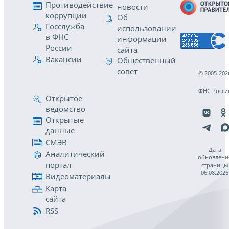
Противодействие
новости
коррупции
Об
Госслужба
использовании
в ФНС
информации
России
сайта
Вакансии
Общественный
совет
© 2005-202
ФНС Росси
Открытое
ведомство
Открытые
данные
СМЭВ
Дата
Аналитический
обновлени
портал
страницы
06.08.2026
Видеоматериалы
Карта
сайта
RSS