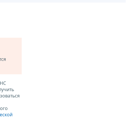
тся
ФНС
лучить
зоваться
ого
ческой