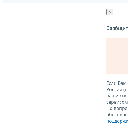
×
Сообщит
Если Вам
России (
разъясне
сервисо
По вопро
обеспече
поддержк