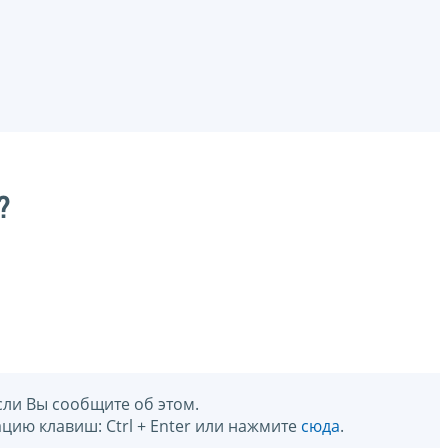
?
сли Вы сообщите об этом.
цию клавиш: Ctrl + Enter или нажмите
сюда
.