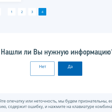
1
2
3
4
Нашли ли Вы нужную информацию
Нет
Да
йте опечатку или неточность, мы будем признательны, е
нию, содержит ошибку, и нажмите на клавиатуре комбина