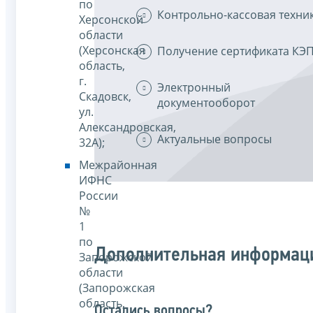
по
Контрольно-кассовая техни
Херсонской
области
(Херсонская
Получение сертификата КЭ
область,
г.
Электронный
Скадовск,
документооборот
ул.
Александровская,
Актуальные вопросы
32А);
Межрайонная
ИФНС
России
№
1
по
Дополнительная информац
Запорожской
области
(Запорожская
область,
Остались вопросы?