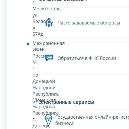
г.
Мелитополь,
ул.
Беляева,
Часто задаваемые вопросы
д.
57А);
Межрайонная
ИФНС
России
Обратиться в ФНС России
№
1
по
Донецкой
Народной
Республике
(Донецкая
Электронные сервисы
Народная
Республика,
Государственная онлайн-регист
г.
бизнеса
Донецк,