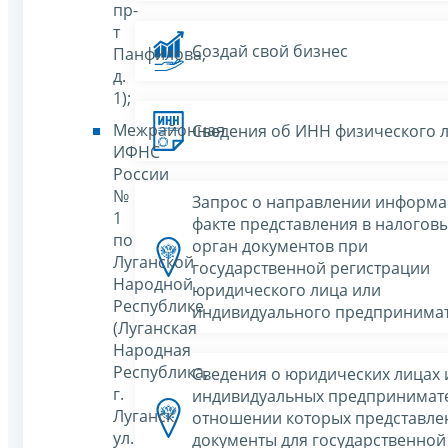
пр-
т
Создай свой бизнес
Панфилова,
д.
1);
Межрайонная
Сведения об ИНН физического 
ИФНС
России
№
Запрос о направлении информа
1
факте представления в налогов
по
орган документов при
Луганской
государственной регистрации
Народной
юридического лица или
Республике
индивидуального предпринима
(Луганская
Народная
Республика,
Сведения о юридических лицах 
г.
индивидуальных предпринимате
Луганск,
отношении которых представле
ул.
документы для государственной