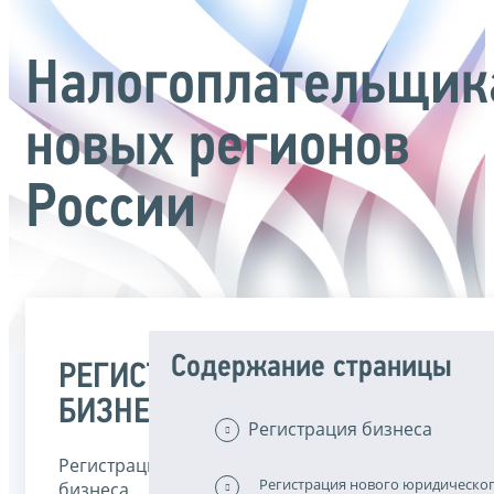
Налогоплательщик
новых регионов
России
Содержание страницы
РЕГИСТРАЦИЯ
БИЗНЕСА
Регистрация бизнеса
Регистрацией
Регистрация нового юридическо
бизнеса