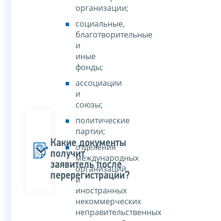
организации;
социальные,
благотворительные
и
иные
фонды;
ассоциации
и
союзы;
политические
партии;
Какие документы
отделения
получит
международных
заявитель после
организаций
перерегистрации?
и
иностранных
некоммерческих
неправительственных