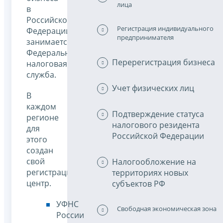
лица
в
Российской
Регистрация индивидуального
Федерации
предпринимателя
занимается
Федеральная
Перерегистрация бизнеса
налоговая
служба.
Учет физических лиц
В
каждом
Подтверждение статуса
регионе
налогового резидента
для
Российской Федерации
этого
создан
свой
Налогообложение на
регистрационный
территориях новых
центр.
субъектов РФ
УФНС
Свободная экономическая зона
России