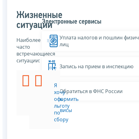
Жизненные
Электронные сервисы
ситуации
Уплата налогов и пошлин физич
Наиболее
лиц
часто
встречающиеся
ситуации:
Запись на прием в инспекцию
Я
Я
Обратиться в ФНС России
хочу
хочу
уплатить
оформить
сбор
льготу
Все сервисы
по
сбору