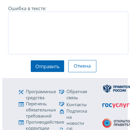
Ошибка в тексте:
Отмена
Отправить
Программные
Обратная
средства
связь
Перечень
Контакты
обязательных
Подписка
требований
на
Противодействие
новости
коррупции
Об