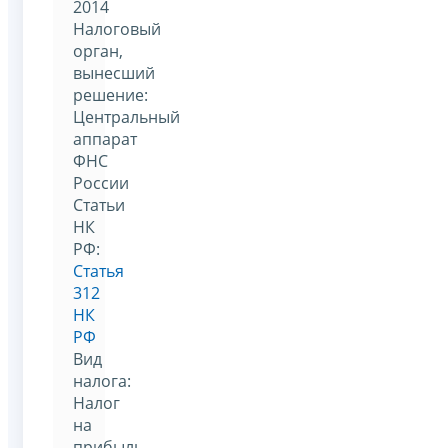
2014
Налоговый
орган,
вынесший
решение:
Центральный
аппарат
ФНС
России
Статьи
НК
РФ:
Статья
312
НК
РФ
Вид
налога:
Налог
на
прибыль