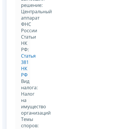
решение:
Центральный
аппарат
ФНС
России
Статьи
НК
РФ:
Статья
381
НК
РФ
Вид
налога:
Налог
на
имущество
организаций
Темы
споров: