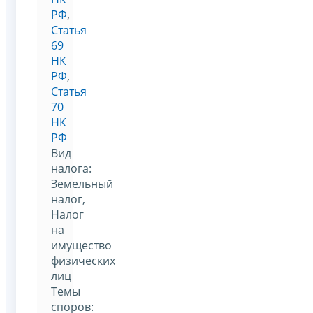
РФ
,
Статья
69
НК
РФ
,
Статья
70
НК
РФ
Вид
налога:
Земельный
налог,
Налог
на
имущество
физических
лиц
Темы
споров: