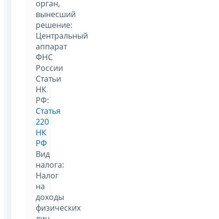
орган,
вынесший
решение:
Центральный
аппарат
ФНС
России
Статьи
НК
РФ:
Статья
220
НК
РФ
Вид
налога:
Налог
на
доходы
физических
лиц