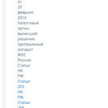
от
20
февраля
2014
Налоговый
орган,
вынесший
решение:
Центральный
аппарат
ФНС
России
Статьи
НК
РФ:
Статья
253
НК
РФ
,
Статья
268