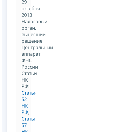
29
октября
2013
Налоговый
орган,
вынесший
решение:
Центральный
аппарат
ФНС
России
Статьи
НК
РФ:
Статья
52
НК
РФ
,
Статья
57
НК