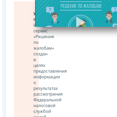
Уважаемые
пользователи!
Интернет-
сервис
«Решения
по
жалобам»
создан
в
целях
предоставления
информации
о
результатах
рассмотрения
Федеральной
налоговой
службой
жалоб