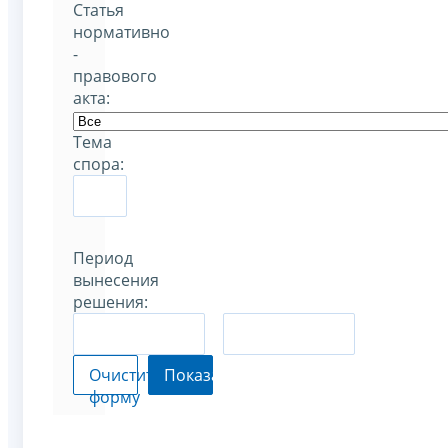
Статья
нормативно
-
правового
акта:
Тема
спора:
Период
вынесения
решения:
–
Очистить
Показать
форму