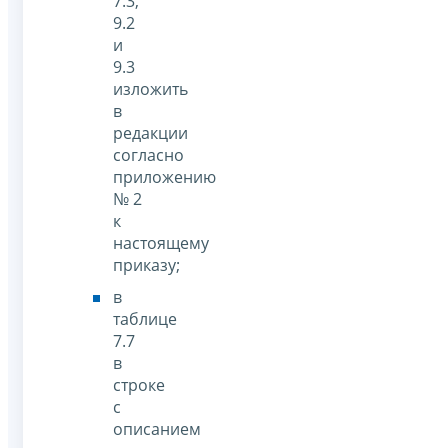
7.3,
9.2
и
9.3
изложить
в
редакции
согласно
приложению
№ 2
к
настоящему
приказу;
в
таблице
7.7
в
строке
с
описанием