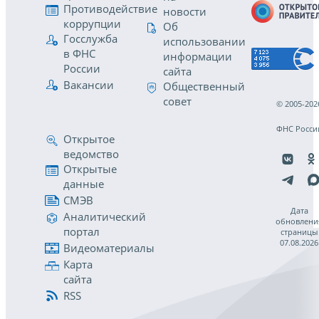
Противодействие
новости
коррупции
Об
Госслужба
использовании
в ФНС
информации
России
сайта
Вакансии
Общественный
совет
© 2005-202
ФНС Росси
Открытое
ведомство
Открытые
данные
СМЭВ
Дата
Аналитический
обновлени
портал
страницы
07.08.2026
Видеоматериалы
Карта
сайта
RSS