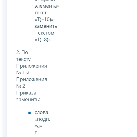
элемента»
текст
«Т(=10)»
заменить
текстом
«Т(=8)».
2. По
тексту
Приложения
№ 1 и
Приложения
№ 2
Приказа
заменить:
слова
«подп.
«а»
п.