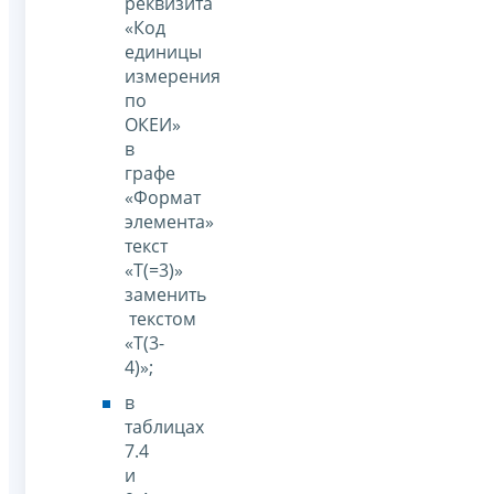
реквизита
«Код
единицы
измерения
по
ОКЕИ»
в
графе
«Формат
элемента»
текст
«Т(=3)»
заменить
текстом
«Т(3-
4)»;
в
таблицах
7.4
и