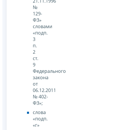
21.11.1996
№
129-
ФЗ»
словами
«подп.
3
п.
2
ст.
9
Федерального
закона
от
06.12.2011
№ 402-
ФЗ»;
слова
«подп.
«г»