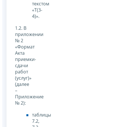
текстом
«Т(3-
4)».
1.2. В
приложении
№ 2
«Формат
Акта
приемки-
сдачи
работ
(услуг)»
(далее
–
Приложение
№ 2):
таблицы
7.2,