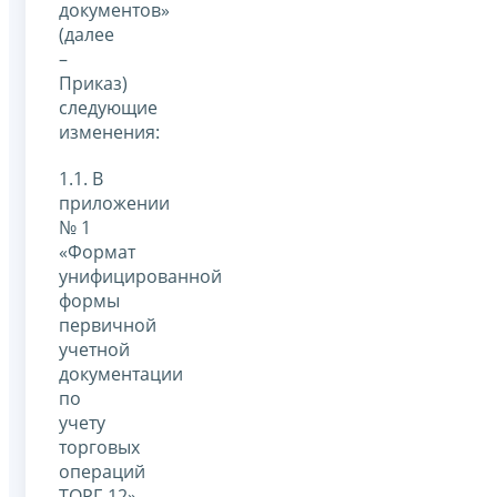
документов»
(далее
–
Приказ)
следующие
изменения:
1.1. В
приложении
№ 1
«Формат
унифицированной
формы
первичной
учетной
документации
по
учету
торговых
операций
ТОРГ-12»