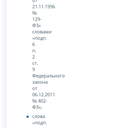
от
21.11.1996
№
129-
ФЗ»
словами
«подп.
6
п.
2
ст.
9
Федерального
закона
от
06.12.2011
№ 402-
ФЗ»;
слова
«подп.