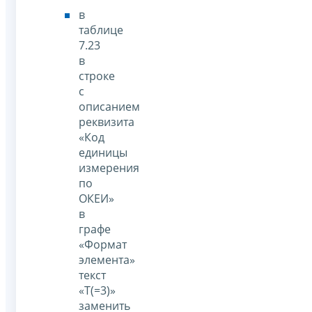
в
таблице
7.23
в
строке
с
описанием
реквизита
«Код
единицы
измерения
по
ОКЕИ»
в
графе
«Формат
элемента»
текст
«Т(=3)»
заменить