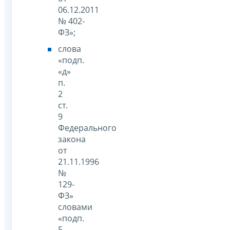
06.12.2011
№ 402-
ФЗ»;
слова
«подп.
«д»
п.
2
ст.
9
Федерального
закона
от
21.11.1996
№
129-
ФЗ»
словами
«подп.
5