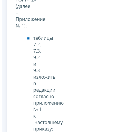
(далее
–
Приложение
№ 1):
таблицы
7.2,
7.3,
9.2
и
9.3
изложить
в
редакции
согласно
приложению
№ 1
к
настоящему
приказу;