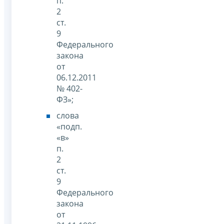
п.
2
ст.
9
Федерального
закона
от
06.12.2011
№ 402-
ФЗ»;
слова
«подп.
«в»
п.
2
ст.
9
Федерального
закона
от