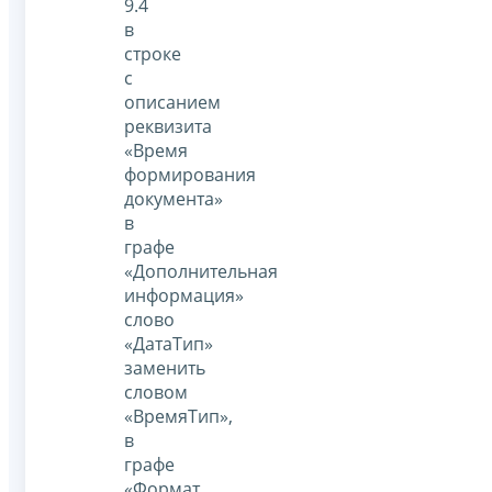
9.4
в
строке
с
описанием
реквизита
«Время
формирования
документа»
в
графе
«Дополнительная
информация»
слово
«ДатаТип»
заменить
словом
«ВремяТип»,
в
графе
«Формат