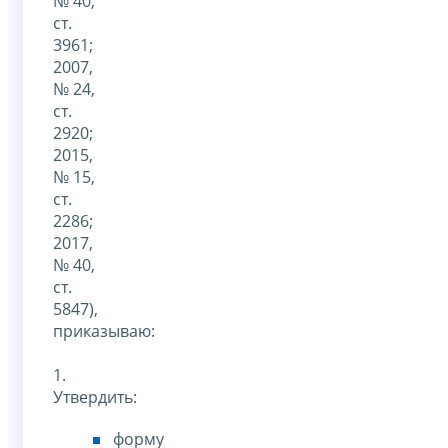
№ 40,
ст.
3961;
2007,
№ 24,
ст.
2920;
2015,
№ 15,
ст.
2286;
2017,
№ 40,
ст.
5847),
приказываю:
1.
Утвердить:
форму