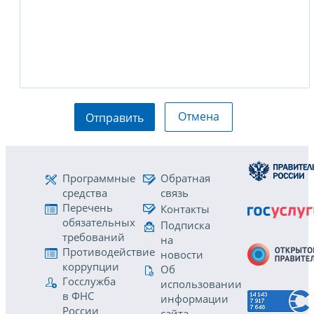
Отмена
Отправить
Программные
Обратная
средства
связь
Перечень
Контакты
обязательных
Подписка
требований
на
Противодействие
новости
коррупции
Об
Госслужба
использовании
в ФНС
информации
России
сайта