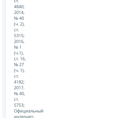
ст.
4840;
2014,
№ 40
(ч. 2),
ст.
5315;
2016,
№ 1
(ч.1),
ст. 16,
№ 27
(ч. 1),
ст.
4182;
2017,
№ 40,
ст.
5753;
Официальный
интернет-