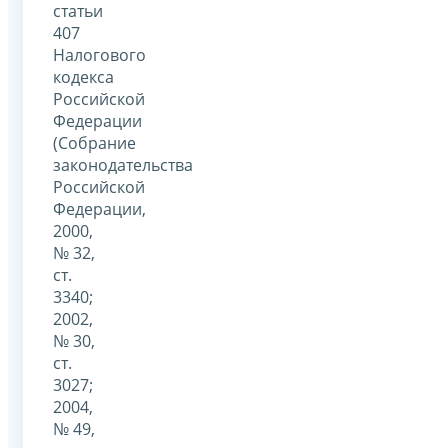
статьи
407
Налогового
кодекса
Российской
Федерации
(Собрание
законодательства
Российской
Федерации,
2000,
№ 32,
ст.
3340;
2002,
№ 30,
ст.
3027;
2004,
№ 49,