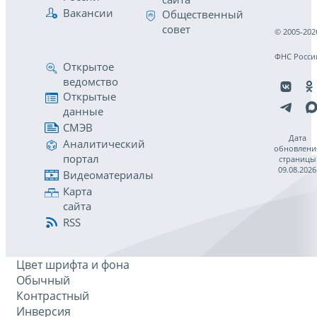
Вакансии
Общественный
совет
© 2005-202
ФНС Росси
Открытое
ведомство
Открытые
данные
СМЭВ
Дата
Аналитический
обновлени
портал
страницы
09.08.2026
Видеоматериалы
Карта
сайта
RSS
Цвет шрифта и фона
Обычный
Контрастный
Инверсия