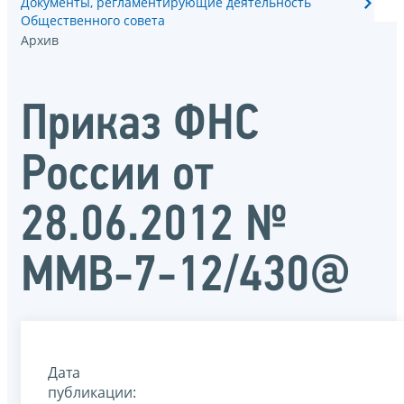
Документы, регламентирующие деятельность
Общественного совета
Архив
Приказ ФНС
России от
28.06.2012 №
ММВ-7-12/430@
Дата
публикации: