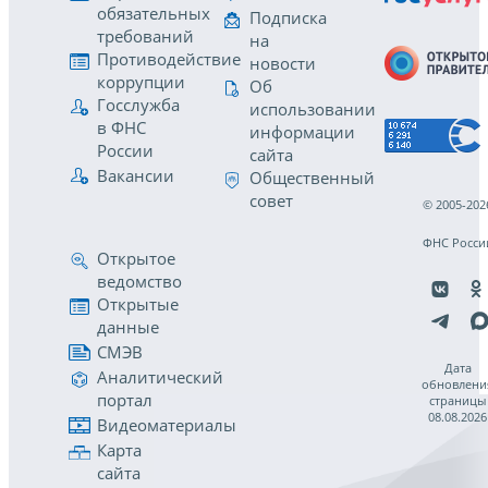
обязательных
Подписка
требований
на
Противодействие
новости
коррупции
Об
Госслужба
использовании
в ФНС
информации
России
сайта
Вакансии
Общественный
совет
© 2005-202
ФНС Росси
Открытое
ведомство
Открытые
данные
СМЭВ
Дата
Аналитический
обновлени
портал
страницы
08.08.2026
Видеоматериалы
Карта
сайта