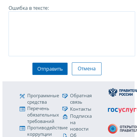
Ошибка в тексте:
Отмена
Отправить
Программные
Обратная
средства
связь
Перечень
Контакты
обязательных
Подписка
требований
на
Противодействие
новости
коррупции
Об