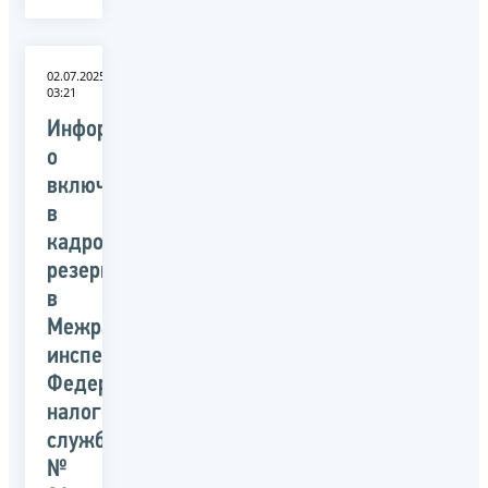
02.07.2025
03:21
Информация
о
включении
в
кадровый
резерва
в
Межрайонной
инспекции
Федеральной
налоговой
службы
№