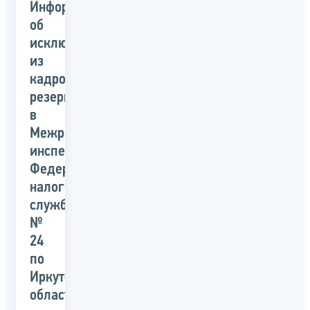
Информация
об
исключении
из
кадрового
резерва
в
Межрайонной
инспекции
Федеральной
налоговой
службы
№
24
по
Иркутской
области