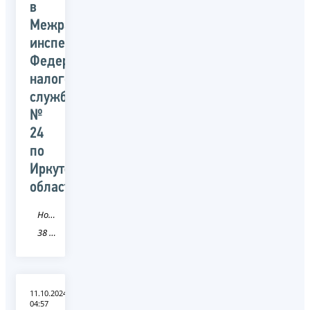
в
Межрайонной
инспекции
Федеральной
налоговой
службы
№
24
по
Иркутской
области
Новость
38 Иркутская область
11.10.2024
04:57