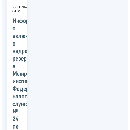
25.11.2024
04:04
Информация
о
включении
в
кадровый
резерва
в
Межрайонной
инспекции
Федеральной
налоговой
службы
№
24
по