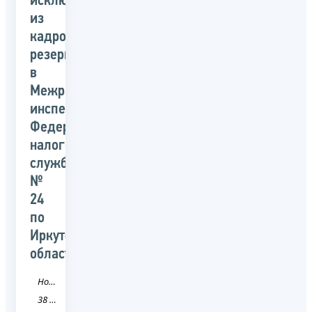
исключении
из
кадрового
резерва
в
Межрайонной
инспекции
Федеральной
налоговой
службы
№
24
по
Иркутской
области
Новость
38 Иркутская область