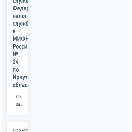
службы
Федеральной
налоговой
службы
в
МИФНС
России
№
24
по
Иркутской
области
Новость
38 Иркутская область
18.10.2024