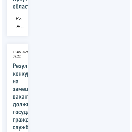
области
Новость
38 Иркутская область
12.08.2024
09:22
Результаты
конкурса
на
замещение
вакантных
должностей
государственной
гражданской
службы