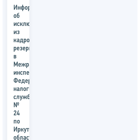
Информация
об
исключении
из
кадрового
резерва
в
Межрайонной
инспекции
Федеральной
налоговой
службы
№
24
по
Иркутской
области