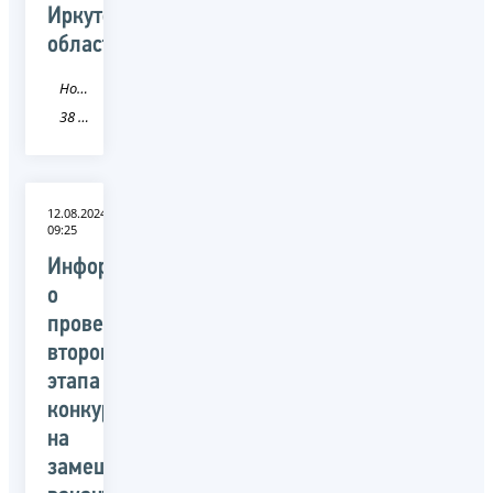
Иркутской
области
Новость
38 Иркутская область
12.08.2024
09:25
Информация
о
проведении
второго
этапа
конкурса
на
замещение