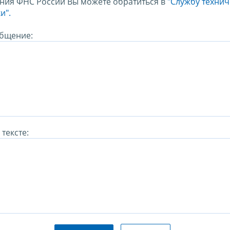
ния ФНС России Вы можете обратиться в
"Службу техни
и".
бщение:
тексте: