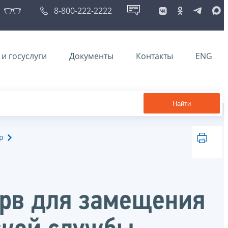
8-800-222-2222
и госуслуги
Документы
Контакты
ENG
Найти
р
ерв для замещения