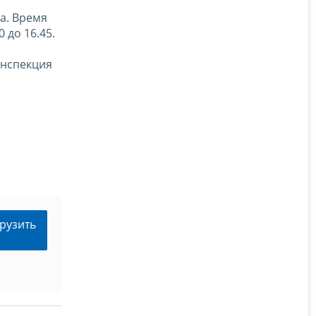
да. Время
0 до 16.45.
 инспекция
рузить