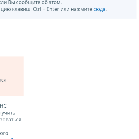
сли Вы сообщите об этом.
цию клавиш: Ctrl + Enter или нажмите
сюда
.
тся
ФНС
лучить
зоваться
ого