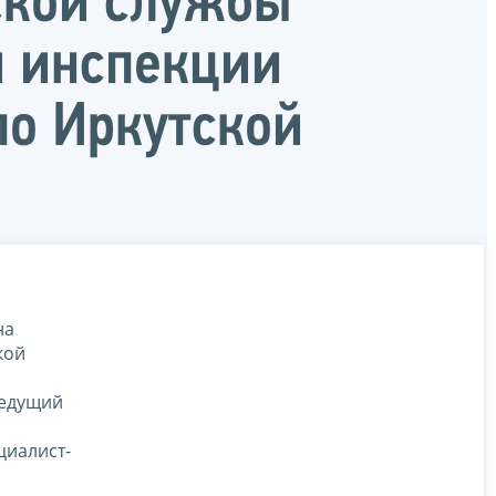
ской службы
 инспекции
о Иркутской
на
кой
ведущий
циалист-