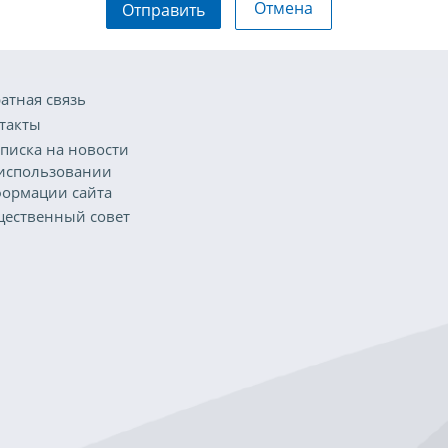
Отмена
Отправить
атная связь
такты
писка на новости
использовании
ормации сайта
ественный совет